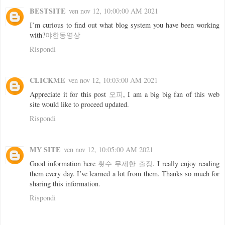
BESTSITE
ven nov 12, 10:00:00 AM 2021
I’m curious to find out what blog system you have been working
with?
야한동영상
Rispondi
CLICKME
ven nov 12, 10:03:00 AM 2021
Appreciate it for this post
오피
, I am a big big fan of this web
site would like to proceed updated.
Rispondi
MY SITE
ven nov 12, 10:05:00 AM 2021
Good information here
횟수 무제한 출장
. I really enjoy reading
them every day. I’ve learned a lot from them. Thanks so much for
sharing this information.
Rispondi