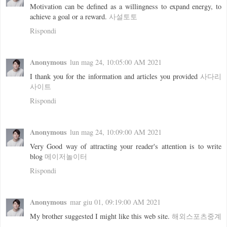
Motivation can be defined as a willingness to expand energy, to
achieve a goal or a reward.
사설토토
Rispondi
Anonymous
lun mag 24, 10:05:00 AM 2021
I thank you for the information and articles you provided
사다리
사이트
Rispondi
Anonymous
lun mag 24, 10:09:00 AM 2021
Very Good way of attracting your reader's attention is to write
blog
메이저놀이터
Rispondi
Anonymous
mar giu 01, 09:19:00 AM 2021
My brother suggested I might like this web site.
해외스포츠중계