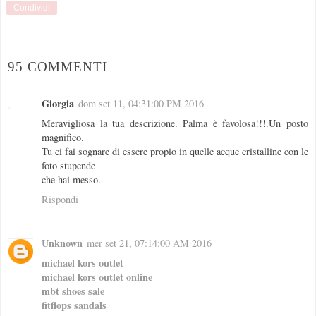
Condividi
95 COMMENTI
Giorgia
dom set 11, 04:31:00 PM 2016
Meravigliosa la tua descrizione. Palma è favolosa!!!.Un posto
magnifico.
Tu ci fai sognare di essere propio in quelle acque cristalline con le
foto stupende
che hai messo.
Rispondi
Unknown
mer set 21, 07:14:00 AM 2016
michael kors outlet
michael kors outlet online
mbt shoes sale
fitflops sandals