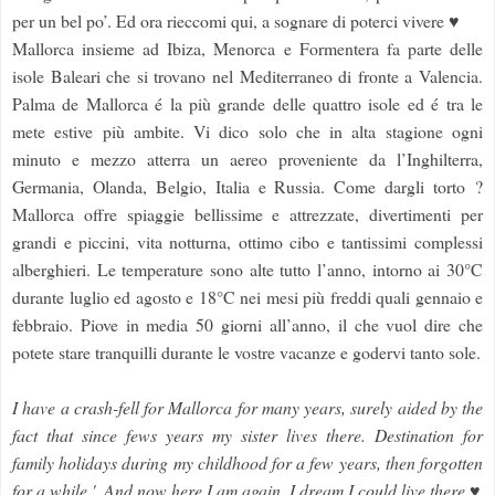
per un bel po’. Ed ora rieccomi qui, a sognare di poterci vivere ♥
Mallorca insieme ad Ibiza, Menorca e Formentera fa parte delle
isole Baleari che si trovano nel Mediterraneo di fronte a Valencia.
Palma de Mallorca é la più grande delle quattro isole ed é tra le
mete estive più ambite. Vi dico solo che in alta stagione ogni
minuto e mezzo atterra un aereo proveniente da l’Inghilterra,
Germania, Olanda, Belgio, Italia e Russia. Come dargli torto ?
Mallorca offre spiaggie bellissime e attrezzate, divertimenti per
grandi e piccini, vita notturna, ottimo cibo e tantissimi complessi
alberghieri. Le temperature sono alte tutto l’anno, intorno ai 30°C
durante luglio ed agosto e 18°C nei mesi più freddi quali gennaio e
febbraio. Piove in media 50 giorni all’anno, il che vuol dire che
potete stare tranquilli durante le vostre vacanze e godervi tanto sole.
I have a crash-fell for Mallorca for many years, surely aided by the
fact that since fews years my sister lives there. Destination for
family holidays during my childhood for a few years, then forgotten
for a while '. And now here I am again, I dream I could live there ♥