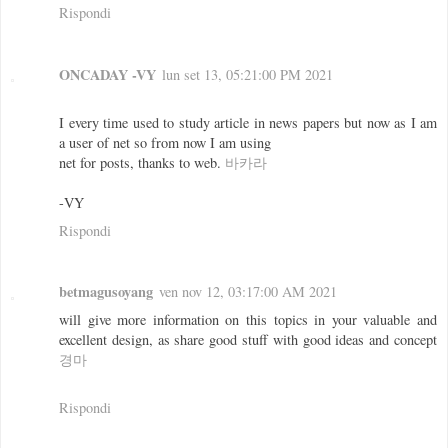
Rispondi
ONCADAY -VY
lun set 13, 05:21:00 PM 2021
I every time used to study article in news papers but now as I am
a user of net so from now I am using
net for posts, thanks to web.
바카라
-VY
Rispondi
betmagusoyang
ven nov 12, 03:17:00 AM 2021
will give more information on this topics in your valuable and
excellent design, as share good stuff with good ideas and concept
경마
Rispondi