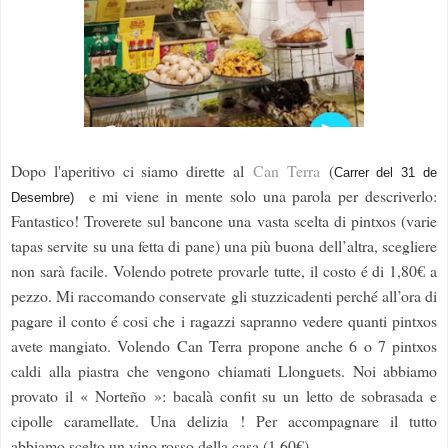
Dopo l'aperitivo ci siamo dirette al
Can Terra
(
Carrer del 31 de
e mi viene in mente solo una parola per descriverlo:
Desembre)
Fantastico! Troverete sul bancone una vasta scelta di pintxos (varie
tapas servite su una fetta di pane) una più buona dell’altra, scegliere
non sarà facile. Volendo potrete provarle tutte, il costo é di 1,80€ a
pezzo. Mi raccomando conservate gli stuzzicadenti perché all’ora di
pagare il conto é cosi che i ragazzi sapranno vedere quanti pintxos
avete mangiato. Volendo Can Terra propone anche 6 o 7 pintxos
caldi alla piastra che vengono chiamati Llonguets. Noi abbiamo
provato il « Norteño »: bacalà confit su un letto de sobrasada e
cipolle caramellate. Una delizia ! Per accompagnare il tutto
abbiamo scelto un vino rosso della casa (1,60€)