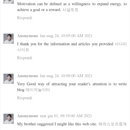
Motivation can be defined as a willingness to expand energy, to
achieve a goal or a reward.
사설토토
Rispondi
Anonymous
lun mag 24, 10:05:00 AM 2021
I thank you for the information and articles you provided
사다리
사이트
Rispondi
Anonymous
lun mag 24, 10:09:00 AM 2021
Very Good way of attracting your reader's attention is to write
blog
메이저놀이터
Rispondi
Anonymous
mar giu 01, 09:19:00 AM 2021
My brother suggested I might like this web site.
해외스포츠중계