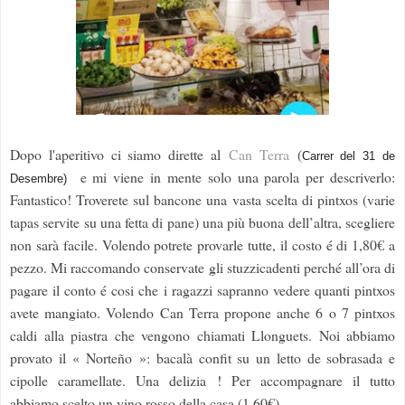
Dopo l'aperitivo ci siamo dirette al
Can Terra
(
Carrer del 31 de
e mi viene in mente solo una parola per descriverlo:
Desembre)
Fantastico! Troverete sul bancone una vasta scelta di pintxos (varie
tapas servite su una fetta di pane) una più buona dell’altra, scegliere
non sarà facile. Volendo potrete provarle tutte, il costo é di 1,80€ a
pezzo. Mi raccomando conservate gli stuzzicadenti perché all’ora di
pagare il conto é cosi che i ragazzi sapranno vedere quanti pintxos
avete mangiato. Volendo Can Terra propone anche 6 o 7 pintxos
caldi alla piastra che vengono chiamati Llonguets. Noi abbiamo
provato il « Norteño »: bacalà confit su un letto de sobrasada e
cipolle caramellate. Una delizia ! Per accompagnare il tutto
abbiamo scelto un vino rosso della casa (1,60€)