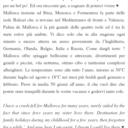
per un bel po’. Ed ora rieccomi qui, a sognare di poterci vivere ♥
Mallorca insieme ad Ibiza, Menorca e Formentera fa parte delle
isole Baleari che si trovano nel Mediterraneo di fronte a Valencia.
Palma de Mallorca é la più grande delle quattro isole ed é tra le
mete estive più ambite. Vi dico solo che in alta stagione ogni
minuto e mezzo atterra un aereo proveniente da l’Inghilterra,
Germania, Olanda, Belgio, Italia e Russia. Come dargli torto ?
Mallorca offre spiaggie bellissime e attrezzate, divertimenti per
grandi e piccini, vita notturna, ottimo cibo e tantissimi complessi
alberghieri. Le temperature sono alte tutto l’anno, intorno ai 30°C
durante luglio ed agosto e 18°C nei mesi più freddi quali gennaio e
febbraio. Piove in media 50 giorni all’anno, il che vuol dire che
potete stare tranquilli durante le vostre vacanze e godervi tanto sole.
I have a crash-fell for Mallorca for many years, surely aided by the
fact that since fews years my sister lives there. Destination for
family holidays during my childhood for a few years, then forgotten
for a while '. And now here I am again, I dream I could live there ♥