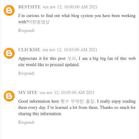
BESTSITE
ven nov 12, 10:00:00 AM 2021
I’m curious to find out what blog system you have been working
with?
야한동영상
Rispondi
CLICKME
ven nov 12, 10:03:00 AM 2021
Appreciate it for this post
오피
, I am a big big fan of this web
site would like to proceed updated.
Rispondi
MY SITE
ven nov 12, 10:05:00 AM 2021
Good information here
횟수 무제한 출장
. I really enjoy reading
them every day. I’ve learned a lot from them. Thanks so much for
sharing this information.
Rispondi