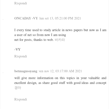
Rispondi
ONCADAY -VY
lun set 13, 05:21:00 PM 2021
I every time used to study article in news papers but now as I am
a user of net so from now I am using
net for posts, thanks to web.
바카라
-VY
Rispondi
betmagusoyang
ven nov 12, 03:17:00 AM 2021
will give more information on this topics in your valuable and
excellent design, as share good stuff with good ideas and concept
경마
Rispondi