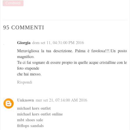
Condividi
95 COMMENTI
Giorgia
dom set 11, 04:31:00 PM 2016
Meravigliosa la tua descrizione. Palma è favolosa!!!.Un posto
magnifico.
Tu ci fai sognare di essere propio in quelle acque cristalline con le
foto stupende
che hai messo.
Rispondi
Unknown
mer set 21, 07:14:00 AM 2016
michael kors outlet
michael kors outlet online
mbt shoes sale
fitflops sandals