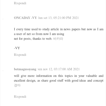
Rispondi
ONCADAY -VY
lun set 13, 05:21:00 PM 2021
I every time used to study article in news papers but now as I am
a user of net so from now I am using
net for posts, thanks to web.
바카라
-VY
Rispondi
betmagusoyang
ven nov 12, 03:17:00 AM 2021
will give more information on this topics in your valuable and
excellent design, as share good stuff with good ideas and concept
경마
Rispondi