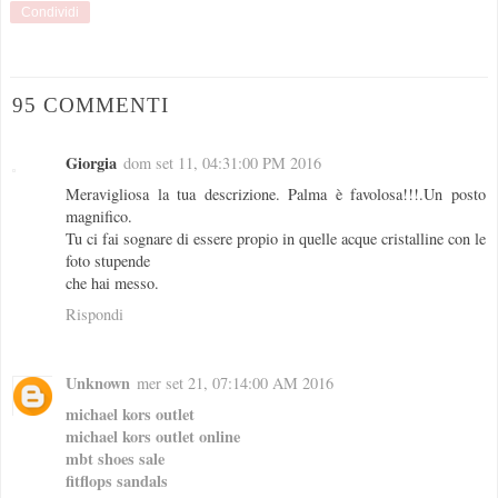
Condividi
95 COMMENTI
Giorgia
dom set 11, 04:31:00 PM 2016
Meravigliosa la tua descrizione. Palma è favolosa!!!.Un posto
magnifico.
Tu ci fai sognare di essere propio in quelle acque cristalline con le
foto stupende
che hai messo.
Rispondi
Unknown
mer set 21, 07:14:00 AM 2016
michael kors outlet
michael kors outlet online
mbt shoes sale
fitflops sandals