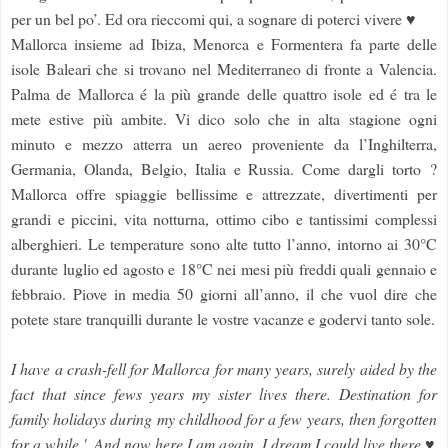
per un bel po’. Ed ora rieccomi qui, a sognare di poterci vivere ♥
Mallorca insieme ad Ibiza, Menorca e Formentera fa parte delle
isole Baleari che si trovano nel Mediterraneo di fronte a Valencia.
Palma de Mallorca é la più grande delle quattro isole ed é tra le
mete estive più ambite. Vi dico solo che in alta stagione ogni
minuto e mezzo atterra un aereo proveniente da l’Inghilterra,
Germania, Olanda, Belgio, Italia e Russia. Come dargli torto ?
Mallorca offre spiaggie bellissime e attrezzate, divertimenti per
grandi e piccini, vita notturna, ottimo cibo e tantissimi complessi
alberghieri. Le temperature sono alte tutto l’anno, intorno ai 30°C
durante luglio ed agosto e 18°C nei mesi più freddi quali gennaio e
febbraio. Piove in media 50 giorni all’anno, il che vuol dire che
potete stare tranquilli durante le vostre vacanze e godervi tanto sole.
I have a crash-fell for Mallorca for many years, surely aided by the
fact that since fews years my sister lives there. Destination for
family holidays during my childhood for a few years, then forgotten
for a while '. And now here I am again, I dream I could live there ♥