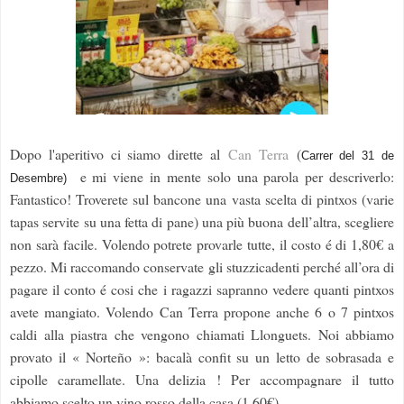
Dopo l'aperitivo ci siamo dirette al
Can Terra
(
Carrer del 31 de
e mi viene in mente solo una parola per descriverlo:
Desembre)
Fantastico! Troverete sul bancone una vasta scelta di pintxos (varie
tapas servite su una fetta di pane) una più buona dell’altra, scegliere
non sarà facile. Volendo potrete provarle tutte, il costo é di 1,80€ a
pezzo. Mi raccomando conservate gli stuzzicadenti perché all’ora di
pagare il conto é cosi che i ragazzi sapranno vedere quanti pintxos
avete mangiato. Volendo Can Terra propone anche 6 o 7 pintxos
caldi alla piastra che vengono chiamati Llonguets. Noi abbiamo
provato il « Norteño »: bacalà confit su un letto de sobrasada e
cipolle caramellate. Una delizia ! Per accompagnare il tutto
abbiamo scelto un vino rosso della casa (1,60€)