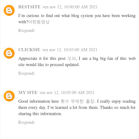
BESTSITE
ven nov 12, 10:00:00 AM 2021
I’m curious to find out what blog system you have been working
with?
야한동영상
Rispondi
CLICKME
ven nov 12, 10:03:00 AM 2021
Appreciate it for this post
오피
, I am a big big fan of this web
site would like to proceed updated.
Rispondi
MY SITE
ven nov 12, 10:05:00 AM 2021
Good information here
횟수 무제한 출장
. I really enjoy reading
them every day. I’ve learned a lot from them. Thanks so much for
sharing this information.
Rispondi