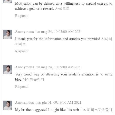
Motivation can be defined as a willingness to expand energy, to
achieve a goal or a reward.
사설토토
Rispondi
Anonymous
lun mag 24, 10:05:00 AM 2021
I thank you for the information and articles you provided
사다리
사이트
Rispondi
Anonymous
lun mag 24, 10:09:00 AM 2021
Very Good way of attracting your reader's attention is to write
blog
메이저놀이터
Rispondi
Anonymous
mar giu 01, 09:19:00 AM 2021
My brother suggested I might like this web site.
해외스포츠중계