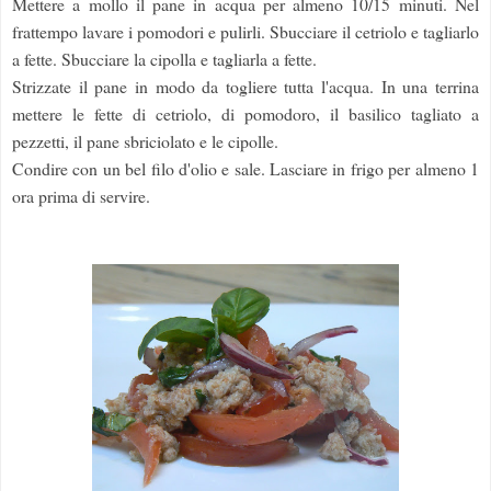
Mettere a mollo il pane in acqua per almeno 10/15 minuti. Nel
frattempo lavare i pomodori e pulirli. Sbucciare il cetriolo e tagliarlo
a fette. Sbucciare la cipolla e tagliarla a fette.
Strizzate il pane in modo da togliere tutta l'acqua. In una terrina
mettere le fette di cetriolo, di pomodoro, il basilico tagliato a
pezzetti, il pane sbriciolato e le cipolle.
Condire con un bel filo d'olio e sale. Lasciare in frigo per almeno 1
ora prima di servire.