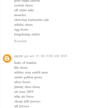
polo ralph lauren
reebok shoes
off white nike
moncler
christian louboutin sale
adidas shoes
ugg boots
longchamp outlet
Rispondi
zzyytt
gio nov 15, 06:13:00 AM 2018
links of london
fila shoes
adidas stan smith men
outlet golden goose
ultra boost
jimmy choo shoes
air max 2019
nike air force
cheap mlb jerseys
nfl jerseys