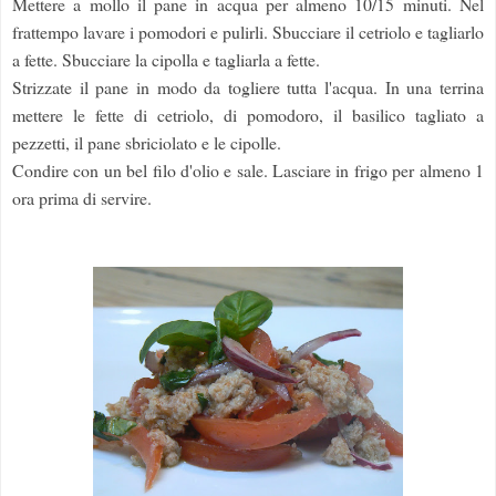
Mettere a mollo il pane in acqua per almeno 10/15 minuti. Nel
frattempo lavare i pomodori e pulirli. Sbucciare il cetriolo e tagliarlo
a fette. Sbucciare la cipolla e tagliarla a fette.
Strizzate il pane in modo da togliere tutta l'acqua. In una terrina
mettere le fette di cetriolo, di pomodoro, il basilico tagliato a
pezzetti, il pane sbriciolato e le cipolle.
Condire con un bel filo d'olio e sale. Lasciare in frigo per almeno 1
ora prima di servire.