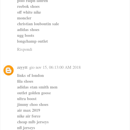
polo ralph lauren
reebok shoes
off white nike
moncler
christian louboutin sale
adidas shoes
ugg boots
longchamp outlet
Rispondi
zzyytt
gio nov 15, 06:13:00 AM 2018
links of london
fila shoes
adidas stan smith men
outlet golden goose
ultra boost
jimmy choo shoes
air max 2019
nike air force
cheap mlb jerseys
nfl jerseys