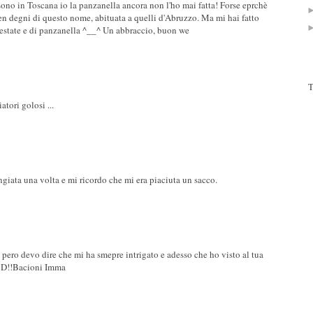
sono in Toscana io la panzanella ancora non l'ho mai fatta! Forse eprchè
en degni di questo nome, abituata a quelli d'Abruzzo. Ma mi hai fatto
d'estate e di panzanella ^__^ Un abbraccio, buon we
T
atori golosi ...
giata una volta e mi ricordo che mi era piaciuta un sacco.
 pero devo dire che mi ha smepre intrigato e adesso che ho visto al tua
sa:D!!Bacioni Imma