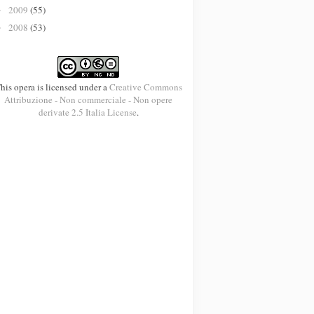
2009
(55)
►
2008
(53)
►
his opera is licensed under a
Creative Commons
Attribuzione - Non commerciale - Non opere
derivate 2.5 Italia License
.