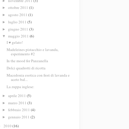
novembre 2011
(3)
►
ottobre 2011
(1)
►
agosto 2011
(1)
►
luglio 2011
(5)
►
giugno 2011
(3)
►
maggio 2011
(6)
▼
I ♥ gelato!
Madeleines pistacchio e lavanda,
esperimento #2
In the mood for Panzanella
Dolci quadrotti di ricotta
Macedonia esotica con fiori di lavanda e
aceto bal...
La zuppa inglese:
aprile 2011
(5)
►
marzo 2011
(3)
►
febbraio 2011
(4)
►
gennaio 2011
(2)
►
2010
(16)
►