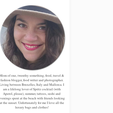
Mom of one, twenthy something, food, travel &
fashion blogger, food writer and photographer.
Living between Bruxelles, Italy and Mallorca. I
am a lifelong lover of Spritz cocktail (with
Aperol, please), summer, tattoos, sushi and
evenings spent at the beach with friends looking
at the sunset. Unfortunately for me I love all the
luxury bags and clothes!