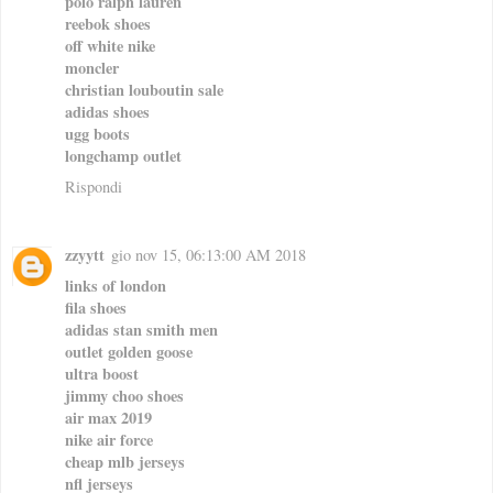
polo ralph lauren
reebok shoes
off white nike
moncler
christian louboutin sale
adidas shoes
ugg boots
longchamp outlet
Rispondi
zzyytt
gio nov 15, 06:13:00 AM 2018
links of london
fila shoes
adidas stan smith men
outlet golden goose
ultra boost
jimmy choo shoes
air max 2019
nike air force
cheap mlb jerseys
nfl jerseys