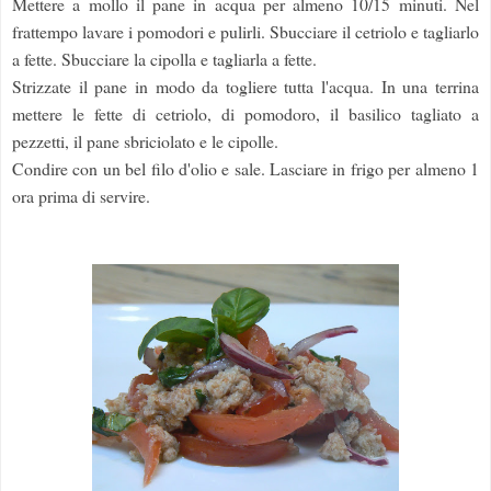
Mettere a mollo il pane in acqua per almeno 10/15 minuti. Nel
frattempo lavare i pomodori e pulirli. Sbucciare il cetriolo e tagliarlo
a fette. Sbucciare la cipolla e tagliarla a fette.
Strizzate il pane in modo da togliere tutta l'acqua. In una terrina
mettere le fette di cetriolo, di pomodoro, il basilico tagliato a
pezzetti, il pane sbriciolato e le cipolle.
Condire con un bel filo d'olio e sale. Lasciare in frigo per almeno 1
ora prima di servire.