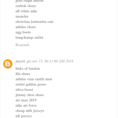
polo ralph lauren
reebok shoes
off white nike
moncler
christian louboutin sale
adidas shoes
ugg boots
longchamp outlet
Rispondi
zzyytt
gio nov 15, 06:13:00 AM 2018
links of london
fila shoes
adidas stan smith men
outlet golden goose
ultra boost
jimmy choo shoes
air max 2019
nike air force
cheap mlb jerseys
nfl jerseys