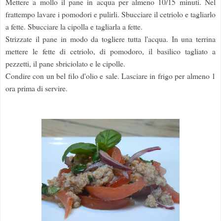
Mettere a mollo il pane in acqua per almeno 10/15 minuti. Nel
frattempo lavare i pomodori e pulirli. Sbucciare il cetriolo e tagliarlo
a fette. Sbucciare la cipolla e tagliarla a fette.
Strizzate il pane in modo da togliere tutta l'acqua. In una terrina
mettere le fette di cetriolo, di pomodoro, il basilico tagliato a
pezzetti, il pane sbriciolato e le cipolle.
Condire con un bel filo d'olio e sale. Lasciare in frigo per almeno 1
ora prima di servire.