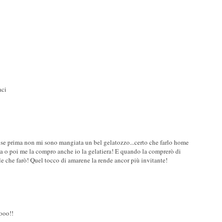
aci
to se prima non mi sono mangiata un bel gelatozzo...certo che farlo home
ma o poi me la compro anche io la gelatiera! E quando la comprerò di
lle che farò! Quel tocco di amarene la rende ancor più invitante!
ooo!!