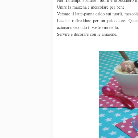
Nel frattempo sbattere i tuorli e lo zucchero f
Unire la maïzena e mescolare per bene.
Versare il latte-panna caldo sui tuorli, mescol
Lasciar raffreddare per un paio d'ore. Qua
azionare secondo il vostro modello.
Servire e decorare con le amarene.