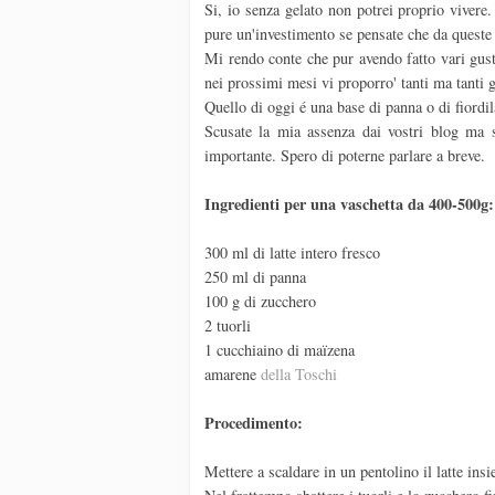
Si, io senza gelato non potrei proprio vivere.
pure un'investimento se pensate che da queste p
Mi rendo conte che pur avendo fatto vari gust
nei prossimi mesi vi proporro' tanti ma tanti ge
Quello di oggi é una base di panna o di fiordi
Scusate la mia assenza dai vostri blog ma 
importante. Spero di poterne parlare a breve.
Ingredienti per una vaschetta da 400-500g:
300 ml di latte intero fresco
250 ml di panna
100 g di zucchero
2 tuorli
1 cucchiaino di maïzena
amarene
della Toschi
Procedimento:
Mettere a scaldare in un pentolino il latte ins