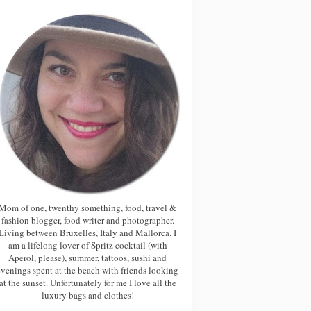
Mom of one, twenthy something, food, travel &
fashion blogger, food writer and photographer.
Living between Bruxelles, Italy and Mallorca. I
am a lifelong lover of Spritz cocktail (with
Aperol, please), summer, tattoos, sushi and
evenings spent at the beach with friends looking
at the sunset. Unfortunately for me I love all the
luxury bags and clothes!