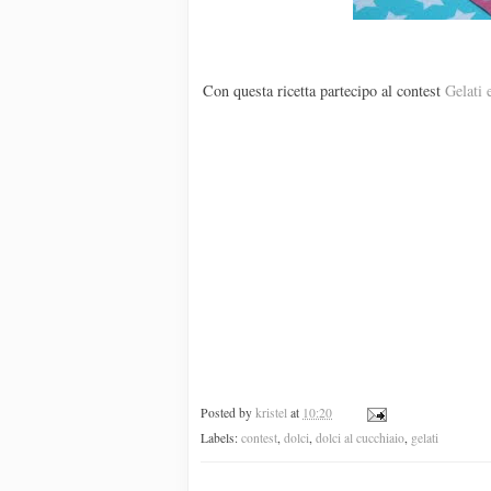
Con questa ricetta partecipo al contest
Gelati 
Posted by
kristel
at
10:20
Labels:
contest
,
dolci
,
dolci al cucchiaio
,
gelati