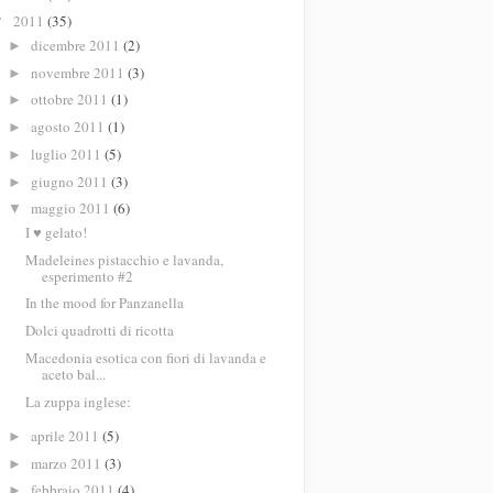
2011
(35)
▼
dicembre 2011
(2)
►
novembre 2011
(3)
►
ottobre 2011
(1)
►
agosto 2011
(1)
►
luglio 2011
(5)
►
giugno 2011
(3)
►
maggio 2011
(6)
▼
I ♥ gelato!
Madeleines pistacchio e lavanda,
esperimento #2
In the mood for Panzanella
Dolci quadrotti di ricotta
Macedonia esotica con fiori di lavanda e
aceto bal...
La zuppa inglese:
aprile 2011
(5)
►
marzo 2011
(3)
►
febbraio 2011
(4)
►