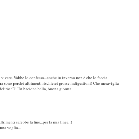
i vivere. Vabbè lo confesso...anche in inverno non è che lo faccia
era sono perchè altrimenti rischierei grosse indigestioni! Che meraviglia
delirio :D! Un bacione bella, buona giornta
ltrimenti sarebbe la fine...per la mia linea :)
una voglia...