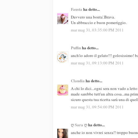
Fausta
ha detto...
Davvero una bonta'.Brava.
Un abbraccio e buon pomeriggio.
mar mag 31, 03:35:00 PM 2011
Puffin
ha detto...
anch'io adoro il gelato!!! golosissimo! b
mar mag 31, 09:13:00 PM 2011
Claudia
ha detto...
A chi lo dici...ogni sera non vado a let
made sarebbe tutt'un altra cosa...ma pri
sicuro questa tua ricetta sarà una di que
mar mag 31, 09:54:00 PM 2011
ღ Sara ღ
ha detto...
anche io non vivrei senza!! troppo buon