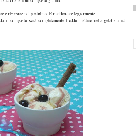
ino ad ottenere un composto giallino.
are e riversare nel pentolino. Far addensare leggermente.
ndo il composto sarà completamente freddo mettere nella gelatiera ed