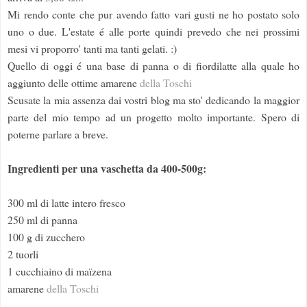
Mi rendo conte che pur avendo fatto vari gusti ne ho postato solo
uno o due. L'estate é alle porte quindi prevedo che nei prossimi
mesi vi proporro' tanti ma tanti gelati. :)
Quello di oggi é una base di panna o di fiordilatte alla quale ho
aggiunto delle ottime amarene
della Toschi
Scusate la mia assenza dai vostri blog ma sto' dedicando la maggior
parte del mio tempo ad un progetto molto importante. Spero di
poterne parlare a breve.
Ingredienti per una vaschetta da 400-500g:
300 ml di latte intero fresco
250 ml di panna
100 g di zucchero
2 tuorli
1 cucchiaino di maïzena
amarene
della Toschi