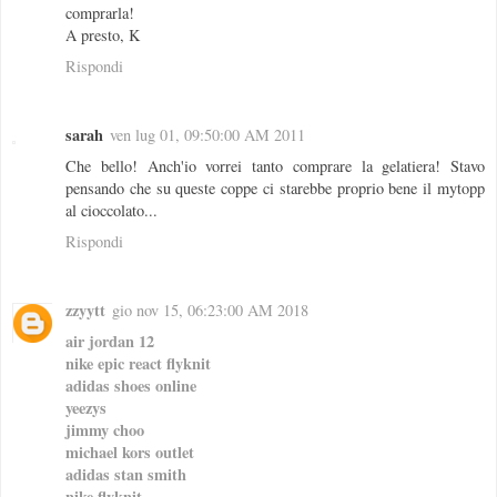
comprarla!
A presto, K
Rispondi
sarah
ven lug 01, 09:50:00 AM 2011
Che bello! Anch'io vorrei tanto comprare la gelatiera! Stavo
pensando che su queste coppe ci starebbe proprio bene il mytopp
al cioccolato...
Rispondi
zzyytt
gio nov 15, 06:23:00 AM 2018
air jordan 12
nike epic react flyknit
adidas shoes online
yeezys
jimmy choo
michael kors outlet
adidas stan smith
nike flyknit