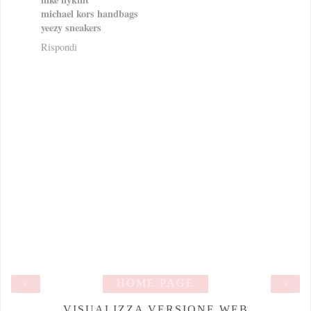
michael kors handbags
yeezy sneakers
Rispondi
‹
HOME PAGE
›
VISUALIZZA VERSIONE WEB