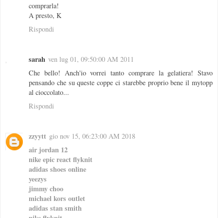
comprarla!
A presto, K
Rispondi
sarah
ven lug 01, 09:50:00 AM 2011
Che bello! Anch'io vorrei tanto comprare la gelatiera! Stavo
pensando che su queste coppe ci starebbe proprio bene il mytopp
al cioccolato...
Rispondi
zzyytt
gio nov 15, 06:23:00 AM 2018
air jordan 12
nike epic react flyknit
adidas shoes online
yeezys
jimmy choo
michael kors outlet
adidas stan smith
nike flyknit