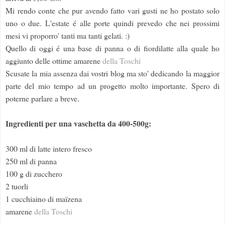
Mi rendo conte che pur avendo fatto vari gusti ne ho postato solo
uno o due. L'estate é alle porte quindi prevedo che nei prossimi
mesi vi proporro' tanti ma tanti gelati. :)
Quello di oggi é una base di panna o di fiordilatte alla quale ho
aggiunto delle ottime amarene
della Toschi
Scusate la mia assenza dai vostri blog ma sto' dedicando la maggior
parte del mio tempo ad un progetto molto importante. Spero di
poterne parlare a breve.
Ingredienti per una vaschetta da 400-500g:
300 ml di latte intero fresco
250 ml di panna
100 g di zucchero
2 tuorli
1 cucchiaino di maïzena
amarene
della Toschi