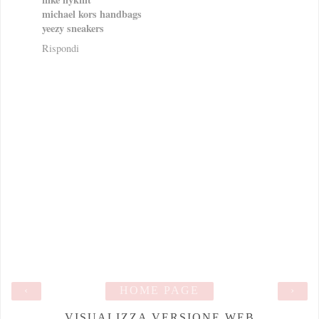
michael kors handbags
yeezy sneakers
Rispondi
‹
HOME PAGE
›
VISUALIZZA VERSIONE WEB