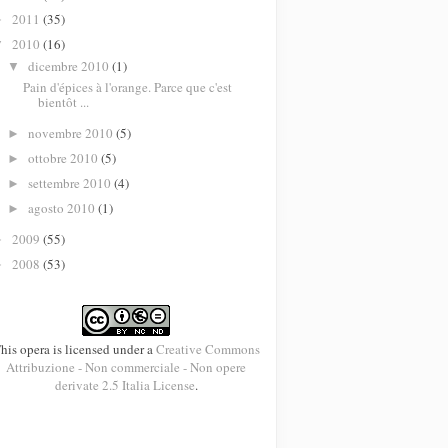
2011
(35)
►
2010
(16)
▼
dicembre 2010
(1)
▼
Pain d'épices à l'orange. Parce que c'est
bientôt ...
novembre 2010
(5)
►
ottobre 2010
(5)
►
settembre 2010
(4)
►
agosto 2010
(1)
►
2009
(55)
►
2008
(53)
►
his opera is licensed under a
Creative Commons
Attribuzione - Non commerciale - Non opere
derivate 2.5 Italia License
.