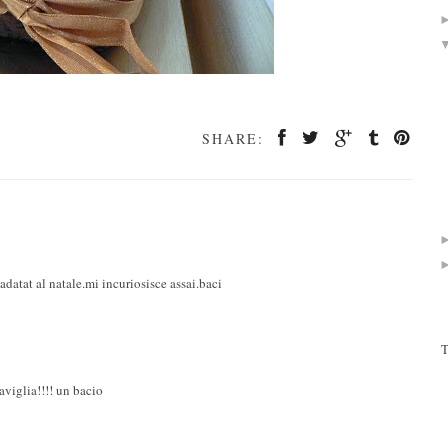
SHARE:
datat al natale.mi incuriosisce assai.baci
T
aviglia!!!! un bacio