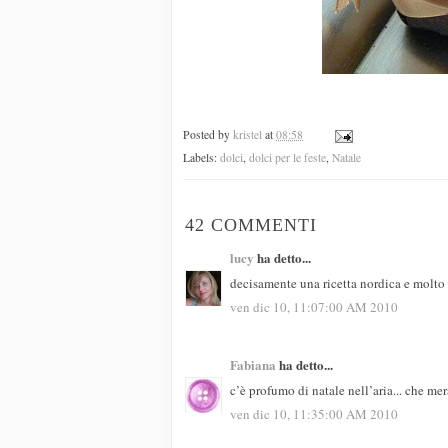
Posted by
kristel
at
08:58
Labels:
dolci
,
dolci per le feste
,
Natale
42 COMMENTI
lucy
ha detto...
decisamente una ricetta nordica e molto a
ven dic 10, 11:07:00 AM 2010
Fabiana
ha detto...
c’è profumo di natale nell’aria... che mer
ven dic 10, 11:35:00 AM 2010