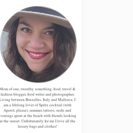
Mom of one, twenthy something, food, travel &
fashion blogger, food writer and photographer.
Living between Bruxelles, Italy and Mallorca. I
am a lifelong lover of Spritz cocktail (with
Aperol, please), summer, tattoos, sushi and
evenings spent at the beach with friends looking
at the sunset. Unfortunately for me I love all the
luxury bags and clothes!