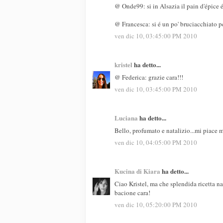
@ Onde99: si in Alsazia il pain d'épice 
@ Francesca: si é un po' bruciacchiato p
ven dic 10, 03:45:00 PM 2010
kristel
ha detto...
@ Federica: grazie cara!!!
ven dic 10, 03:45:00 PM 2010
Luciana
ha detto...
Bello, profumato e natalizio...mi piace m
ven dic 10, 04:05:00 PM 2010
Kucina di Kiara
ha detto...
Ciao Kristel, ma che splendida ricetta n
bacione cara!
ven dic 10, 05:20:00 PM 2010