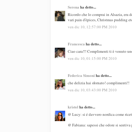
Serena
ha detto...
Ricordo che lo comprai in Alsazia, era de
vari pain d'èpices, Christmas pudding etc
ven dic 10, 12:57:00 PM 2010
Francesca
ha detto...
Ciao cara!!! Complimenti ti è venuto un
ven dic 10, 01:15:00 PM 2010
Federica Simoni
ha detto...
che delizia hai sfornato! complimenti!!
ven dic 10, 03:43:00 PM 2010
kristel
ha detto...
@ Lucy: si é davvero nordica come ricett
@ Fabiana: sapessi che odore si sentiva pe