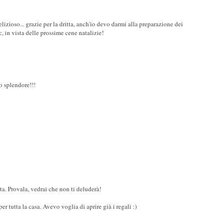
lizioso... grazie per la dritta, anch'io devo darmi alla preparazione dei
, in vista delle prossime cene natalizie!
o splendore!!!
a. Provala, vedrai che non ti deluderà!
r tutta la casa. Avevo voglia di aprire già i regali :)