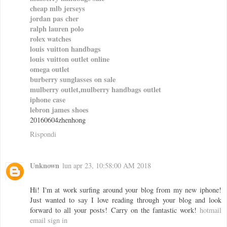
cheap mlb jerseys
jordan pas cher
ralph lauren polo
rolex watches
louis vuitton handbags
louis vuitton outlet online
omega outlet
burberry sunglasses on sale
mulberry outlet,mulberry handbags outlet
iphone case
lebron james shoes
20160604zhenhong
Rispondi
Unknown
lun apr 23, 10:58:00 AM 2018
Hi! I'm at work surfing around your blog from my new iphone!
Just wanted to say I love reading through your blog and look
forward to all your posts! Carry on the fantastic work!
hotmail
email sign in