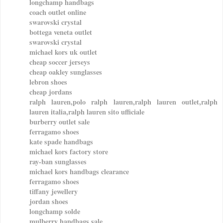
longchamp handbags
coach outlet online
swarovski crystal
bottega veneta outlet
swarovski crystal
michael kors uk outlet
cheap soccer jerseys
cheap oakley sunglasses
lebron shoes
cheap jordans
ralph lauren,polo ralph lauren,ralph lauren outlet,ralph
lauren italia,ralph lauren sito ufficiale
burberry outlet sale
ferragamo shoes
kate spade handbags
michael kors factory store
ray-ban sunglasses
michael kors handbags clearance
ferragamo shoes
tiffany jewellery
jordan shoes
longchamp solde
mulberry handbags sale