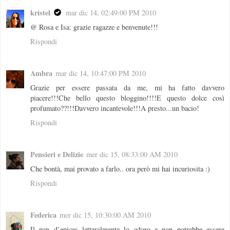
kristel
mar dic 14, 02:49:00 PM 2010
@ Rosa e Isa: grazie ragazze e benvenute!!!
Rispondi
Ambra
mar dic 14, 10:47:00 PM 2010
Grazie per essere passata da me, mi ha fatto davvero
piacere!!!Che bello questo bloggino!!!!E questo dolce così
profumato??!!!Davvero incantevole!!!A presto...un bacio!
Rispondi
Pensieri e Delizie
mer dic 15, 08:33:00 AM 2010
Che bontà, mai provato a farlo.. ora però mi hai incuriosita :)
Rispondi
Federica
mer dic 15, 10:30:00 AM 2010
Il pan d’epices letteralmente lo adoro e non potrebbe essere