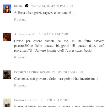
kristel
mar dic 14, 02:49:00 PM 2010
@ Rosa e Isa: grazie ragazze e benvenute!!!
Rispondi
Ambra
mar dic 14, 10:47:00 PM 2010
Grazie per essere passata da me, mi ha fatto davvero
piacere!!!Che bello questo bloggino!!!!E questo dolce così
profumato??!!!Davvero incantevole!!!A presto...un bacio!
Rispondi
Pensieri e Delizie
mer dic 15, 08:33:00 AM 2010
Che bontà, mai provato a farlo.. ora però mi hai incuriosita :)
Rispondi
Federica
mer dic 15, 10:30:00 AM 2010
Il pan d’epices letteralmente lo adoro e non potrebbe essere