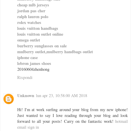
cheap mlb jerseys
jordan pas cher
ralph lauren polo
rolex watches
louis vuitton handbags
louis vuitton outlet online
omega outlet
burberry sunglasses on sale
mulberry outlet,mulberry handbags outlet
iphone case
lebron james shoes
20160604zhenhong
Rispondi
Unknown
lun apr 23, 10:58:00 AM 2018
Hi! I'm at work surfing around your blog from my new iphone!
Just wanted to say I love reading through your blog and look
forward to all your posts! Carry on the fantastic work!
hotmail
email sign in