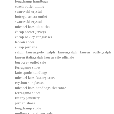
longchamp handbags
coach outlet online
swarovski crystal
bottega veneta outlet
swarovski crystal
michael kors uk outlet
cheap soccer jerseys
cheap oakley sunglasses
lebron shoes
cheap jordans
ralph lauren,polo ralph lauren,ralph lauren outlet,ralph
lauren italia,ralph lauren sito ufficiale
burberry outlet sale
ferragamo shoes
kate spade handbags
michael kors factory store
ray-ban sunglasses
michael kors handbags clearance
ferragamo shoes
tiffany jewellery
jordan shoes
longchamp solde
mulberry handbags sale