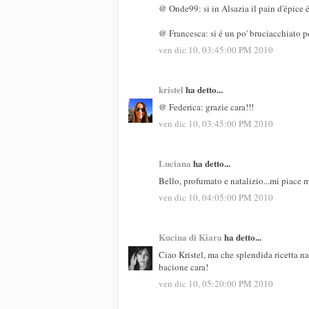
@ Onde99: si in Alsazia il pain d'épice 
@ Francesca: si é un po' bruciacchiato p
ven dic 10, 03:45:00 PM 2010
kristel
ha detto...
@ Federica: grazie cara!!!
ven dic 10, 03:45:00 PM 2010
Luciana
ha detto...
Bello, profumato e natalizio...mi piace m
ven dic 10, 04:05:00 PM 2010
Kucina di Kiara
ha detto...
Ciao Kristel, ma che splendida ricetta n
bacione cara!
ven dic 10, 05:20:00 PM 2010