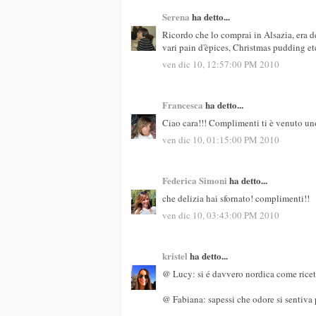
Serena
ha detto...
Ricordo che lo comprai in Alsazia, era de
vari pain d'èpices, Christmas pudding etc
ven dic 10, 12:57:00 PM 2010
Francesca
ha detto...
Ciao cara!!! Complimenti ti è venuto un
ven dic 10, 01:15:00 PM 2010
Federica Simoni
ha detto...
che delizia hai sfornato! complimenti!!
ven dic 10, 03:43:00 PM 2010
kristel
ha detto...
@ Lucy: si é davvero nordica come ricett
@ Fabiana: sapessi che odore si sentiva pe