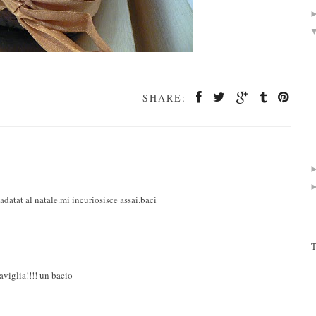
SHARE:
datat al natale.mi incuriosisce assai.baci
T
aviglia!!!! un bacio