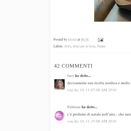
Posted by
kristel
at
08:58
Labels:
dolci
,
dolci per le feste
,
Natale
42 COMMENTI
lucy
ha detto...
decisamente una ricetta nordica e molto a
ven dic 10, 11:07:00 AM 2010
Fabiana
ha detto...
c’è profumo di natale nell’aria... che mer
ven dic 10, 11:35:00 AM 2010