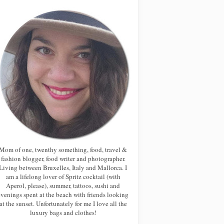
Mom of one, twenthy something, food, travel &
fashion blogger, food writer and photographer.
Living between Bruxelles, Italy and Mallorca. I
am a lifelong lover of Spritz cocktail (with
Aperol, please), summer, tattoos, sushi and
evenings spent at the beach with friends looking
at the sunset. Unfortunately for me I love all the
luxury bags and clothes!