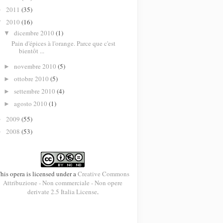
2011
(35)
►
2010
(16)
▼
dicembre 2010
(1)
▼
Pain d'épices à l'orange. Parce que c'est
bientôt ...
novembre 2010
(5)
►
ottobre 2010
(5)
►
settembre 2010
(4)
►
agosto 2010
(1)
►
2009
(55)
►
2008
(53)
►
his opera is licensed under a
Creative Commons
Attribuzione - Non commerciale - Non opere
derivate 2.5 Italia License
.