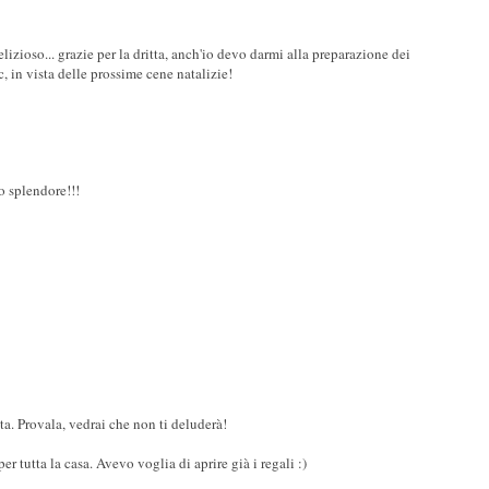
lizioso... grazie per la dritta, anch'io devo darmi alla preparazione dei
, in vista delle prossime cene natalizie!
o splendore!!!
a. Provala, vedrai che non ti deluderà!
r tutta la casa. Avevo voglia di aprire già i regali :)