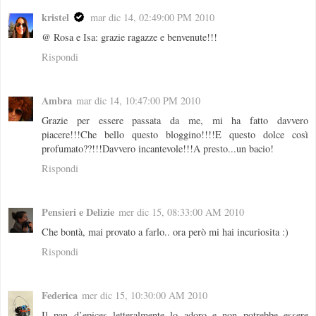
kristel
mar dic 14, 02:49:00 PM 2010
@ Rosa e Isa: grazie ragazze e benvenute!!!
Rispondi
Ambra
mar dic 14, 10:47:00 PM 2010
Grazie per essere passata da me, mi ha fatto davvero
piacere!!!Che bello questo bloggino!!!!E questo dolce così
profumato??!!!Davvero incantevole!!!A presto...un bacio!
Rispondi
Pensieri e Delizie
mer dic 15, 08:33:00 AM 2010
Che bontà, mai provato a farlo.. ora però mi hai incuriosita :)
Rispondi
Federica
mer dic 15, 10:30:00 AM 2010
Il pan d’epices letteralmente lo adoro e non potrebbe essere