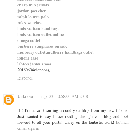
cheap mlb jerseys
jordan pas cher
ralph lauren polo
rolex watches
louis vuitton handbags
louis vuitton outlet online
omega outlet
burberry sunglasses on sale
mulberry outlet,mulberry handbags outlet
iphone case
lebron james shoes
20160604zhenhong
Rispondi
Unknown
lun apr 23, 10:58:00 AM 2018
Hi! I'm at work surfing around your blog from my new iphone!
Just wanted to say I love reading through your blog and look
forward to all your posts! Carry on the fantastic work!
hotmail
email sign in