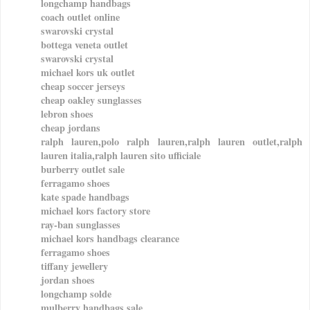
longchamp handbags
coach outlet online
swarovski crystal
bottega veneta outlet
swarovski crystal
michael kors uk outlet
cheap soccer jerseys
cheap oakley sunglasses
lebron shoes
cheap jordans
ralph lauren,polo ralph lauren,ralph lauren outlet,ralph
lauren italia,ralph lauren sito ufficiale
burberry outlet sale
ferragamo shoes
kate spade handbags
michael kors factory store
ray-ban sunglasses
michael kors handbags clearance
ferragamo shoes
tiffany jewellery
jordan shoes
longchamp solde
mulberry handbags sale