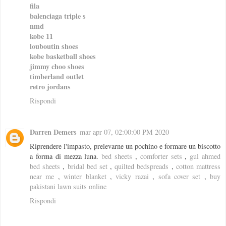
fila
balenciaga triple s
nmd
kobe 11
louboutin shoes
kobe basketball shoes
jimmy choo shoes
timberland outlet
retro jordans
Rispondi
Darren Demers
mar apr 07, 02:00:00 PM 2020
Riprendere l'impasto, prelevarne un pochino e formare un biscotto
a forma di mezza luna.
bed sheets
,
comforter sets
,
gul ahmed
bed sheets
,
bridal bed set
,
quilted bedspreads
,
cotton mattress
near me
,
winter blanket
,
vicky razai
,
sofa cover set
,
buy
pakistani lawn suits online
Rispondi