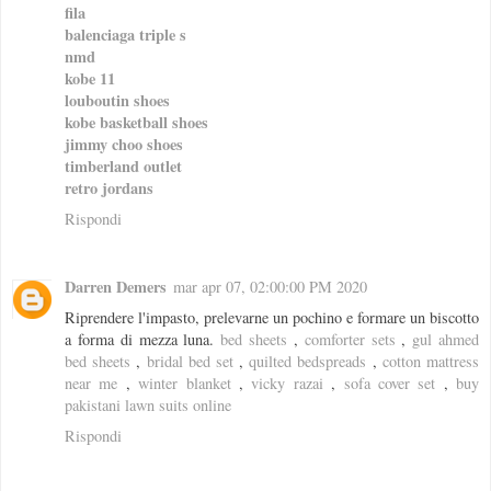
fila
balenciaga triple s
nmd
kobe 11
louboutin shoes
kobe basketball shoes
jimmy choo shoes
timberland outlet
retro jordans
Rispondi
Darren Demers
mar apr 07, 02:00:00 PM 2020
Riprendere l'impasto, prelevarne un pochino e formare un biscotto
a forma di mezza luna.
bed sheets
,
comforter sets
,
gul ahmed
bed sheets
,
bridal bed set
,
quilted bedspreads
,
cotton mattress
near me
,
winter blanket
,
vicky razai
,
sofa cover set
,
buy
pakistani lawn suits online
Rispondi