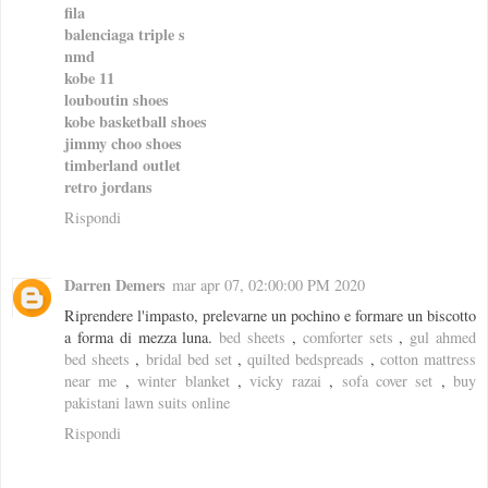
fila
balenciaga triple s
nmd
kobe 11
louboutin shoes
kobe basketball shoes
jimmy choo shoes
timberland outlet
retro jordans
Rispondi
Darren Demers
mar apr 07, 02:00:00 PM 2020
Riprendere l'impasto, prelevarne un pochino e formare un biscotto
a forma di mezza luna.
bed sheets
,
comforter sets
,
gul ahmed
bed sheets
,
bridal bed set
,
quilted bedspreads
,
cotton mattress
near me
,
winter blanket
,
vicky razai
,
sofa cover set
,
buy
pakistani lawn suits online
Rispondi