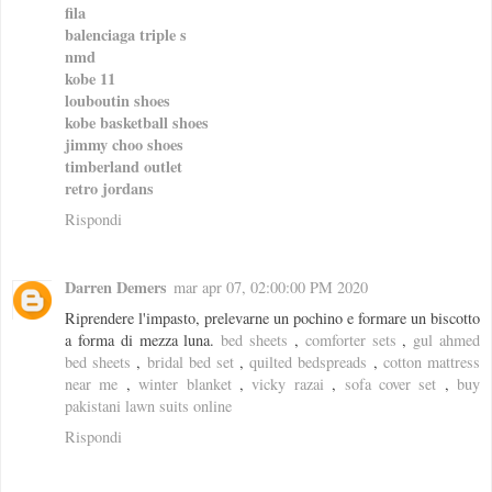
fila
balenciaga triple s
nmd
kobe 11
louboutin shoes
kobe basketball shoes
jimmy choo shoes
timberland outlet
retro jordans
Rispondi
Darren Demers
mar apr 07, 02:00:00 PM 2020
Riprendere l'impasto, prelevarne un pochino e formare un biscotto
a forma di mezza luna.
bed sheets
,
comforter sets
,
gul ahmed
bed sheets
,
bridal bed set
,
quilted bedspreads
,
cotton mattress
near me
,
winter blanket
,
vicky razai
,
sofa cover set
,
buy
pakistani lawn suits online
Rispondi