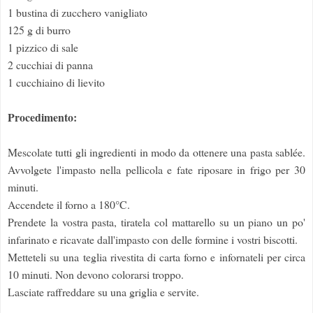
1 bustina di zucchero vanigliato
125 g di burro
1 pizzico di sale
2 cucchiai di panna
1 cucchiaino di lievito
Procedimento:
Mescolate tutti gli ingredienti in modo da ottenere una pasta sablée.
Avvolgete l'impasto nella pellicola e fate riposare in frigo per 30
minuti.
Accendete il forno a 180°C.
Prendete la vostra pasta, tiratela col mattarello su un piano un po'
infarinato e ricavate dall'impasto con delle formine i vostri biscotti.
Metteteli su una teglia rivestita di carta forno e infornateli per circa
10 minuti. Non devono colorarsi troppo.
Lasciate raffreddare su una griglia e servite.