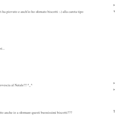
i ha piovuto e anch'io ho sfornato biscotti :-) alla carota tipo
i...
rovescia al Natale!!! ^_^
T
tto anche io a sformare questi buonissimi biscotti???