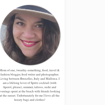
Mom of one, twenthy something, food, travel &
fashion blogger, food writer and photographer.
Living between Bruxelles, Italy and Mallorca. I
am a lifelong lover of Spritz cocktail (with
Aperol, please), summer, tattoos, sushi and
evenings spent at the beach with friends looking
at the sunset. Unfortunately for me I love all the
luxury bags and clothes!