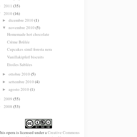
2011
(35)
►
2010
(16)
▼
dicembre 2010
(1)
►
novembre 2010
(5)
▼
Homemade hot chocolate
Crème Brûlée
Cupcakes simil foresta nera
Vanillakipferl biscuits
Etoiles Sablées
ottobre 2010
(5)
►
settembre 2010
(4)
►
agosto 2010
(1)
►
2009
(55)
►
2008
(53)
►
his opera is licensed under a
Creative Commons