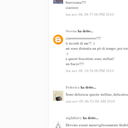
bravissina!!!!
ciaoooo
lun nov 08, 08:57:00 PM 2010
Serena
ha detto...
ciaooooooooooooo!!!!
ti ricordi di me?! :)
mi sono distratta un pò di tempo, poi torn
:)
e questi biscottini sono stellari!
un bacio!!!!
lun nov 08, 10:54:00 PM 2010
Federica
ha detto...
Sono deliziose queste stelline, delicatis
mar nov 09, 06:53:00 AM 2010
nightfairy
ha detto...
Devono essere meravigliosamente friabi