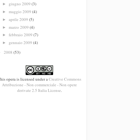
giugno 2009
(3)
►
maggio 2009
(4)
►
aprile 2009
(5)
►
marzo 2009
(4)
►
febbraio 2009
(7)
►
gennaio 2009
(4)
►
2008
(53)
►
his opera is licensed under a
Creative Commons
Attribuzione - Non commerciale - Non opere
derivate 2.5 Italia License
.