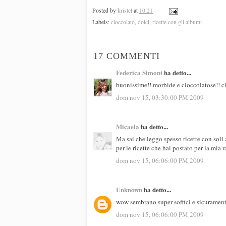
Posted by
kristel
at
10:21
Labels:
cioccolato
,
dolci
,
ricette con gli albumi
17 COMMENTI
Federica Simoni
ha detto...
buonissime!! morbide e cioccolatose!
dom nov 15, 03:30:00 PM 2009
Micaela
ha detto...
Ma sai che leggo spesso ricette con sol
per le ricette che hai postato per la mia
dom nov 15, 06:06:00 PM 2009
Unknown
ha detto...
wow sembrano super soffici e sicuramen
dom nov 15, 06:06:00 PM 2009