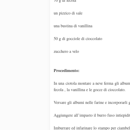
70 g di fecola
un pizzico di sale
una bustina di vanillina
50 g di gocciole di cioccolato
zucchero a velo
Procedimento:
In una ciotola montare a neve ferma gli albumi
fecola , la vanillina e le gocce di cioccolato.
Versare gli albumi nelle farine e incorporarli 
Aggiungere all’impasto il burro fuso intiepi
Imburrare ed infarinare lo stampo per ciambell