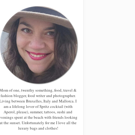
Mom of one, twenthy something, food, travel &
fashion blogger, food writer and photographer.
Living between Bruxelles, Italy and Mallorca. I
am a lifelong lover of Spritz cocktail (with
Aperol, please), summer, tattoos, sushi and
evenings spent at the beach with friends looking
at the sunset. Unfortunately for me I love all the
luxury bags and clothes!