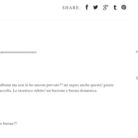
SHARE:
! ciaoooooooooooooooo
T
i albumi ma non le ho ancora provate?? mi segno anche questa! grazie
 raccolta. Le inserisco subito! un bacione e buona domenica.
te buone!!!