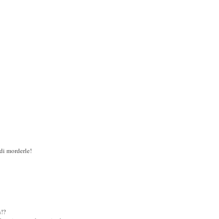
 di morderle!
h!?