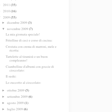
2011
(35)
►
2010
(16)
►
2009
(55)
▼
dicembre 2009
(3)
►
novembre 2009
(7)
▼
La mia giornata speciale!
Fritelline di ceci e corso di cucina:
Crostata con crema di marroni, mele e
ricotta:
Tartelette al tiramisù e un buon
compleanno!
Ciambelline d'albumi con goccie di
cioccolato:
Il sushi:
Lo zuccotto al cioccolato:
ottobre 2009
(5)
►
settembre 2009
(6)
►
agosto 2009
(1)
►
luglio 2009
(6)
►