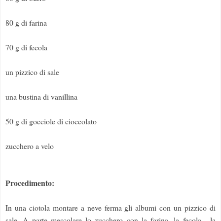
80 g di farina
70 g di fecola
un pizzico di sale
una bustina di vanillina
50 g di gocciole di cioccolato
zucchero a velo
Procedimento:
In una ciotola montare a neve ferma gli albumi con un pizzico di
sale. A parte mescolare lo zucchero con la farina, la fecola , la