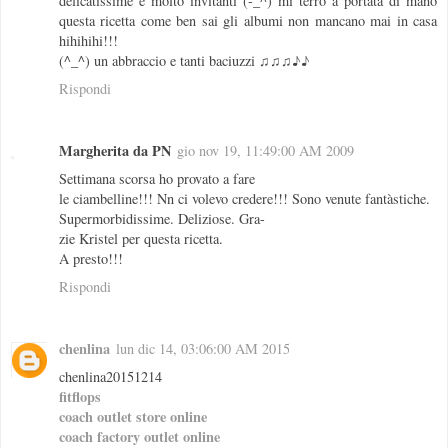
delicatissime e molto invitanti (-_^) mi terrò a portata di mano
questa ricetta come ben sai gli albumi non mancano mai in casa
hihihihi!!!
(^_^) un abbraccio e tanti baciuzzi ♫♫♫♪♪
Rispondi
Margherita da PN
gio nov 19, 11:49:00 AM 2009
Settimana scorsa ho provato a fare
le ciambelline!!! Nn ci volevo credere!!! Sono venute fantàstiche.
Supermorbidissime. Deliziose. Gra-
zie Kristel per questa ricetta.
A presto!!!
Rispondi
chenlina
lun dic 14, 03:06:00 AM 2015
chenlina20151214
fitflops
coach outlet store online
coach factory outlet online