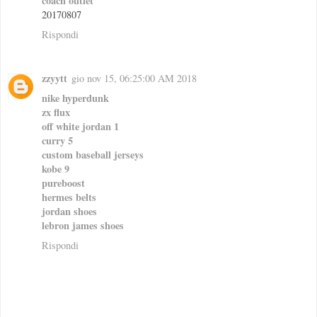
coach outlet
20170807
Rispondi
zzyytt
gio nov 15, 06:25:00 AM 2018
nike hyperdunk
zx flux
off white jordan 1
curry 5
custom baseball jerseys
kobe 9
pureboost
hermes belts
jordan shoes
lebron james shoes
Rispondi