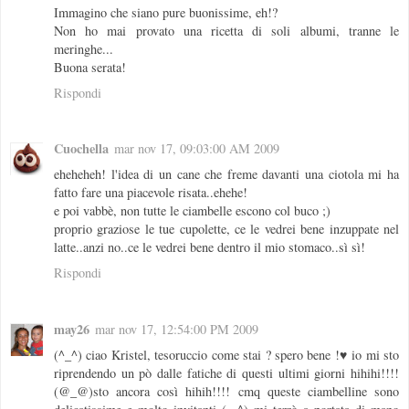
Immagino che siano pure buonissime, eh!?
Non ho mai provato una ricetta di soli albumi, tranne le
meringhe...
Buona serata!
Rispondi
Cuochella
mar nov 17, 09:03:00 AM 2009
eheheheh! l'idea di un cane che freme davanti una ciotola mi ha
fatto fare una piacevole risata..ehehe!
e poi vabbè, non tutte le ciambelle escono col buco ;)
proprio graziose le tue cupolette, ce le vedrei bene inzuppate nel
latte..anzi no..ce le vedrei bene dentro il mio stomaco..sì sì!
Rispondi
may26
mar nov 17, 12:54:00 PM 2009
(^_^) ciao Kristel, tesoruccio come stai ? spero bene !♥ io mi sto
riprendendo un pò dalle fatiche di questi ultimi giorni hihihi!!!!
(@_@)sto ancora così hihih!!!! cmq queste ciambelline sono