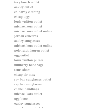
tory burch outlet
oakley outlet
ed hardy clothing
cheap uggs
louis vuitton outlet
michael kors outlet
michael kors outlet online
jordan concords
oakley sunglasses
michael kors outlet online
polo ralph lauren outlet
ugg outlet
louis vuitton purses
mulberry handbags
toms shoes
cheap air max
ray ban sunglasses outlet
ray ban sunglasses
chanel handbags
michael kors outlet
ugg boots
oakley sunglasses