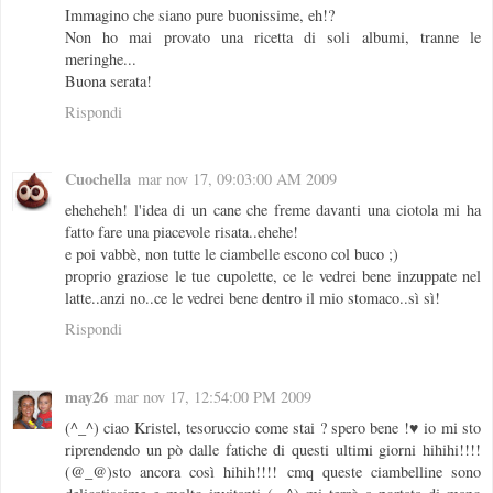
Immagino che siano pure buonissime, eh!?
Non ho mai provato una ricetta di soli albumi, tranne le
meringhe...
Buona serata!
Rispondi
Cuochella
mar nov 17, 09:03:00 AM 2009
eheheheh! l'idea di un cane che freme davanti una ciotola mi ha
fatto fare una piacevole risata..ehehe!
e poi vabbè, non tutte le ciambelle escono col buco ;)
proprio graziose le tue cupolette, ce le vedrei bene inzuppate nel
latte..anzi no..ce le vedrei bene dentro il mio stomaco..sì sì!
Rispondi
may26
mar nov 17, 12:54:00 PM 2009
(^_^) ciao Kristel, tesoruccio come stai ? spero bene !♥ io mi sto
riprendendo un pò dalle fatiche di questi ultimi giorni hihihi!!!!
(@_@)sto ancora così hihih!!!! cmq queste ciambelline sono