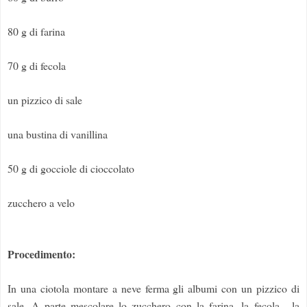
80 g di farina
70 g di fecola
un pizzico di sale
una bustina di vanillina
50 g di gocciole di cioccolato
zucchero a velo
Procedimento:
In una ciotola montare a neve ferma gli albumi con un pizzico di
sale. A parte mescolare lo zucchero con la farina, la fecola , la