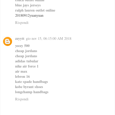
blue jays jerseys
ralph lauren outlet online
20180912yuanyuan
Rispondi
zzyytt
gio nov 15, 06:15:00 AM 2018
yeezy 500
cheap jordans
cheap jordans
adidas tubular
nike air force 1
air max
lebron 16
kate spade handbags
kobe byrant shoes
longchamp handbags
Rispondi