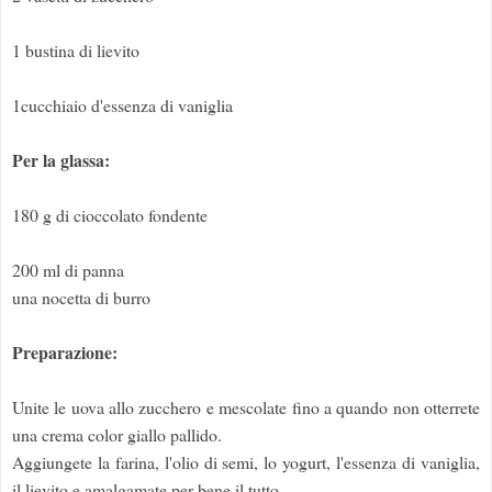
1 bustina di lievito
1cucchiaio d'essenza di vaniglia
Per la glassa:
180 g di cioccolato fondente
200 ml di panna
una nocetta di burro
Preparazione:
Unite le uova allo zucchero e mescolate fino a quando non otterrete
una crema color giallo pallido.
Aggiungete la farina, l'olio di semi, lo yogurt, l'essenza di vaniglia,
il lievito e amalgamate per bene il tutto.