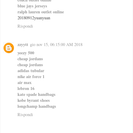
blue jays jerseys
ralph lauren outlet online
20180912yuanyuan
Rispondi
zzyytt
gio nov 15, 06:15:00 AM 2018
yeezy 500
cheap jordans
cheap jordans
adidas tubular
nike air force 1
air max
lebron 16
kate spade handbags
kobe byrant shoes
longchamp handbags
Rispondi