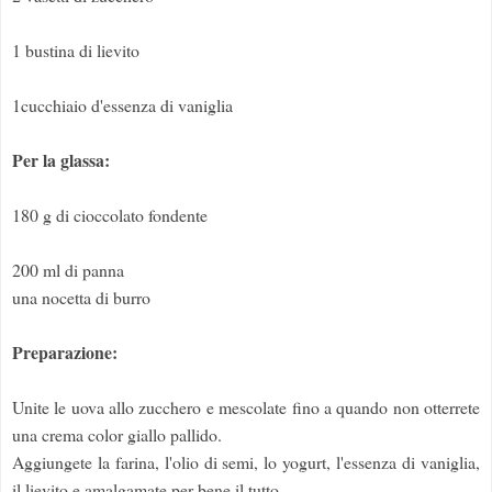
1 bustina di lievito
1cucchiaio d'essenza di vaniglia
Per la glassa:
180 g di cioccolato fondente
200 ml di panna
una nocetta di burro
Preparazione:
Unite le uova allo zucchero e mescolate fino a quando non otterrete
una crema color giallo pallido.
Aggiungete la farina, l'olio di semi, lo yogurt, l'essenza di vaniglia,
il lievito e amalgamate per bene il tutto.