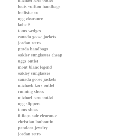
michael kors outlet
louis vuitton handbags
hollister co
ugg clearance
kobe 9
toms wedges
canada goose jackets
jordan retro
prada handbags
oakley sunglasses cheap
uggs outlet
mont blanc legend
oakley sunglasses
canada goose jackets
michaek kors outlet
running shoes
michael kors outlet
ugg slippers
toms shoes
fitflops sale clearance
christian louboutin
pandora jewelry
jordan retro