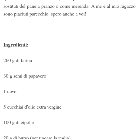
sostituti del pane a pranzo o come merenda. A me e al mio ragazzo
sono piaciuti parecchio, spero anche a voi!
Ingredienti:
260 g di farina
30 g semi di papavero
1 uovo
5 cucchiai d'olio extra vergine
100 g di cipolle
20 g di burro (per ungere la teglia)