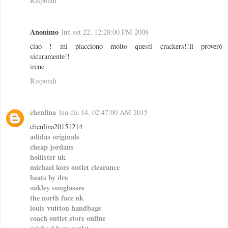
Rispondi
Anonimo
lun set 22, 12:28:00 PM 2008
ciao ! mi piacciono molto questi crackers!!li proverò
sicuramente!!
irene
Rispondi
chenlina
lun dic 14, 02:47:00 AM 2015
chenlina20151214
adidas originals
cheap jordans
hollister uk
michael kors outlet clearance
beats by dre
oakley sunglasses
the north face uk
louis vuitton handbags
coach outlet store online