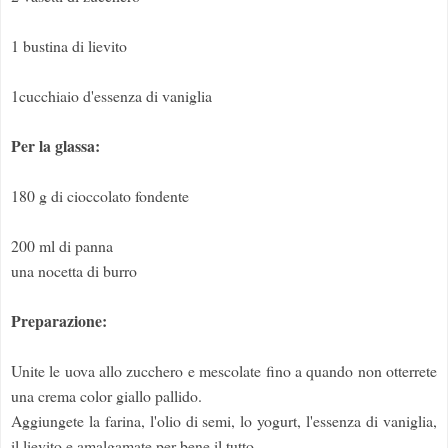
1 bustina di lievito
1cucchiaio d'essenza di vaniglia
Per la glassa:
180 g di cioccolato fondente
200 ml di panna
una nocetta di burro
Preparazione:
Unite le uova allo zucchero e mescolate fino a quando non otterrete
una crema color giallo pallido.
Aggiungete la farina, l'olio di semi, lo yogurt, l'essenza di vaniglia,
il lievito e amalgamate per bene il tutto.