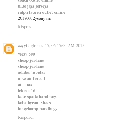
blue jays jerseys
ralph lauren outlet online
20180912yuanyuan
Rispondi
zzyytt
gio nov 15, 06:15:00 AM 2018
yeezy 500
cheap jordans
cheap jordans
adidas tubular
nike air force 1
air max
lebron 16
kate spade handbags
kobe byrant shoes
longchamp handbags
Rispondi