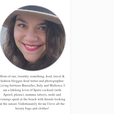
Mom of one, twenthy something, food, travel &
fashion blogger, food writer and photographer.
Living between Bruxelles, Italy and Mallorca. I
am a lifelong lover of Spritz cocktail (with
Aperol, please), summer, tattoos, sushi and
evenings spent at the beach with friends looking
at the sunset. Unfortunately for me I love all the
luxury bags and clothes!