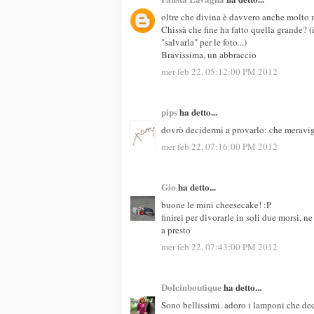
oltre che divina è davvero anche molto m
Chissà che fine ha fatto quella grande? 
"salvarla" per le foto...)
Bravissima, un abbraccio
mer feb 22, 05:12:00 PM 2012
pips
ha detto...
dovrò decidermi a provarlo: che meravig
mer feb 22, 07:16:00 PM 2012
Gio
ha detto...
buone le mini cheesecake! :P
finirei per divorarle in soli due morsi, n
a presto
mer feb 22, 07:43:00 PM 2012
Dolcinboutique
ha detto...
Sono bellissimi. adoro i lamponi che dec