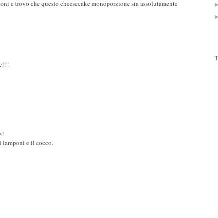
poni e trovo che questo cheesecake monoporzione sia assolutamente
T
!!!!
e!
 lamponi e il cocco.