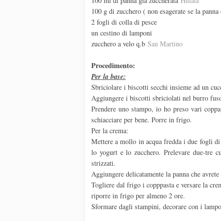
100 ml di panna già zuccherata
Hulàlà
100 g di zucchero ( non esagerate se la panna 
2 fogli di colla di pesce
un cestino di lamponi
zucchero a velo q.b
San Martino
Procedimento:
Per la base:
Sbriciolare i biscotti secchi insieme ad un cuc
Aggiungere i biscotti sbriciolati nel burro f
Prendere uno stampo, io ho preso vari coppapa
schiacciare per bene. Porre in frigo.
Per la crema:
Mettere a mollo in acqua fredda i due fogli di 
lo yogurt e lo zucchero. Prelevare due-tre cu
strizzati.
Aggiungere delicatamente la panna che avrete m
Togliere dal frigo i copppasta e versare la cre
riporre in frigo per almeno 2 ore.
Sformare dagli stampini, decorare con i lampon