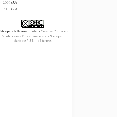
2009
(55)
►
2008
(53)
►
his opera is licensed under a
Creative Commons
Attribuzione - Non commerciale - Non opere
derivate 2.5 Italia License
.