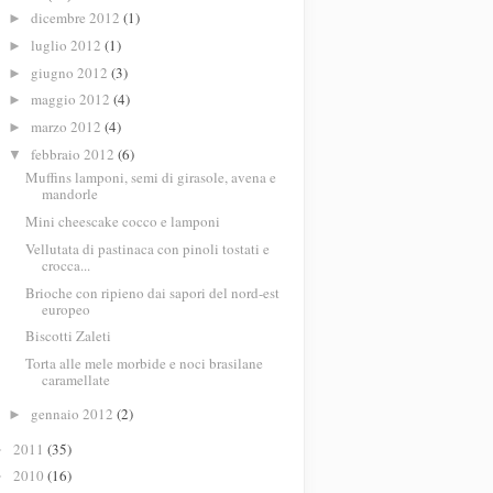
dicembre 2012
(1)
►
luglio 2012
(1)
►
giugno 2012
(3)
►
maggio 2012
(4)
►
marzo 2012
(4)
►
febbraio 2012
(6)
▼
Muffins lamponi, semi di girasole, avena e
mandorle
Mini cheescake cocco e lamponi
Vellutata di pastinaca con pinoli tostati e
crocca...
Brioche con ripieno dai sapori del nord-est
europeo
Biscotti Zaleti
Torta alle mele morbide e noci brasilane
caramellate
gennaio 2012
(2)
►
2011
(35)
►
2010
(16)
►