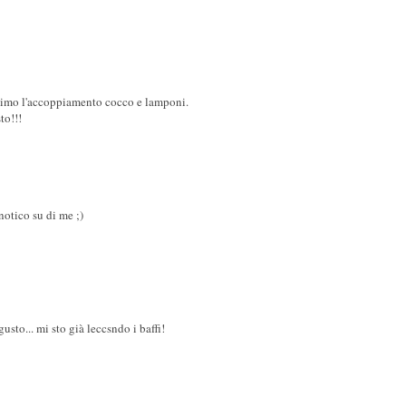
ssimo l'accoppiamento cocco e lamponi.
to!!!
otico su di me ;)
usto... mi sto già leccsndo i baffi!