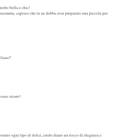
olto bella e chic!
(insomma, capisco che tu ne debba aver preparato una piccola per
liaaa!!
e sono sicuro!
orano ogni tipo di dolce, credo diano un tocco di eleganza e