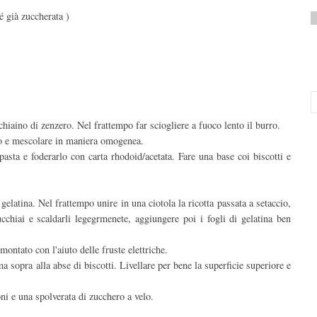
é già zuccherata )
chiaino di zenzero. Nel frattempo far sciogliere a fuoco lento il burro.
uso e mescolare in maniera omogenea.
sta e foderarlo con carta rhodoid/acetata. Fare una base coi biscotti e
gelatina. Nel frattempo unire in una ciotola la ricotta passata a setaccio,
cchiai e scaldarli legegrmenete, aggiungere poi i fogli di gelatina ben
ontato con l'aiuto delle fruste elettriche.
ma sopra alla abse di biscotti. Livellare per bene la superficie superiore e
i e una spolverata di zucchero a velo.