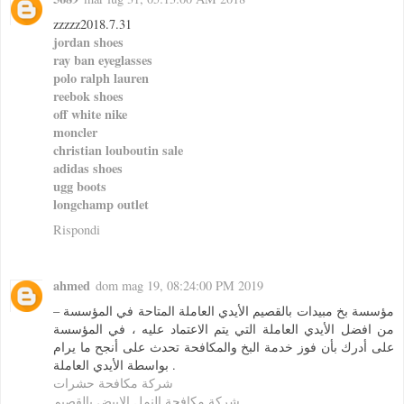
zzzzz2018.7.31
jordan shoes
ray ban eyeglasses
polo ralph lauren
reebok shoes
off white nike
moncler
christian louboutin sale
adidas shoes
ugg boots
longchamp outlet
Rispondi
ahmed
dom mag 19, 08:24:00 PM 2019
– مؤسسة بخ مبيدات بالقصيم الأيدي العاملة المتاحة في المؤسسة
من افضل الأيدي العاملة التي يتم الاعتماد عليه ، في المؤسسة
على أدرك بأن فوز خدمة البخ والمكافحة تحدث على أنجح ما يرام
بواسطة الأيدي العاملة .
شركة مكافحة حشرات
شركة مكافحة النمل الابيض بالقصيم