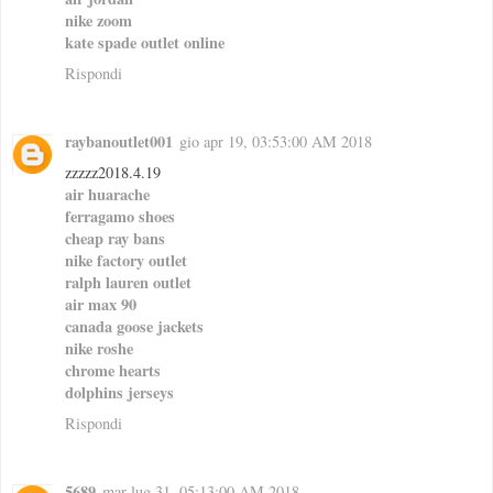
nike zoom
kate spade outlet online
Rispondi
raybanoutlet001
gio apr 19, 03:53:00 AM 2018
zzzzz2018.4.19
air huarache
ferragamo shoes
cheap ray bans
nike factory outlet
ralph lauren outlet
air max 90
canada goose jackets
nike roshe
chrome hearts
dolphins jerseys
Rispondi
5689
mar lug 31, 05:13:00 AM 2018