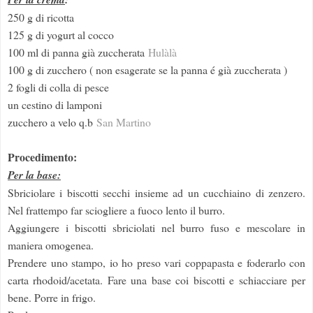
250 g di ricotta
125 g di yogurt al cocco
100 ml di panna già zuccherata
Hulàlà
100 g di zucchero ( non esagerate se la panna é già zuccherata )
2 fogli di colla di pesce
un cestino di lamponi
zucchero a velo q.b
San Martino
Procedimento:
Per la base:
Sbriciolare i biscotti secchi insieme ad un cucchiaino di zenzero.
Nel frattempo far sciogliere a fuoco lento il burro.
Aggiungere i biscotti sbriciolati nel burro fuso e mescolare in
maniera omogenea.
Prendere uno stampo, io ho preso vari coppapasta e foderarlo con
carta rhodoid/acetata. Fare una base coi biscotti e schiacciare per
bene. Porre in frigo.