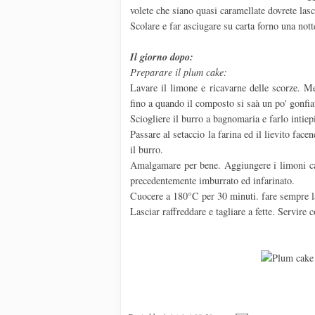
volete che siano quasi caramellate dovrete las
Scolare e far asciugare su carta forno una not
Il giorno dopo:
Preparare il plum cake:
Lavare il limone e ricavarne delle scorze. Me
fino a quando il composto si saà un po' gonfia
Sciogliere il burro a bagnomaria e farlo intiep
Passare al setaccio la farina ed il lievito fa
il burro.
Amalgamare per bene. Aggiungere i limoni can
precedentemente imburrato ed infarinato.
Cuocere a 180°C per 30 minuti. fare sempre l
Lasciar raffreddare e tagliare a fette. Servire 