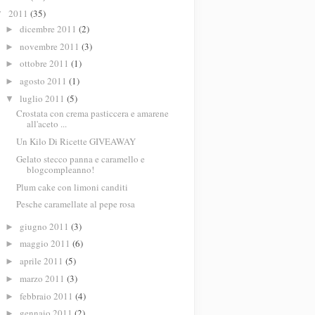
2011
(35)
▼
dicembre 2011
(2)
►
novembre 2011
(3)
►
ottobre 2011
(1)
►
agosto 2011
(1)
►
luglio 2011
(5)
▼
Crostata con crema pasticcera e amarene
all'aceto ...
Un Kilo Di Ricette GIVEAWAY
Gelato stecco panna e caramello e
blogcompleanno!
Plum cake con limoni canditi
Pesche caramellate al pepe rosa
giugno 2011
(3)
►
maggio 2011
(6)
►
aprile 2011
(5)
►
marzo 2011
(3)
►
febbraio 2011
(4)
►
gennaio 2011
(2)
►