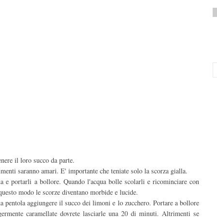
enere il loro succo da parte.
rimenti saranno amari. E' importante che teniate solo la scorza gialla.
ua e portarli a bollore. Quando l'acqua bolle scolarli e ricominciare con
 questo modo le scorze diventano morbide e lucide.
a pentola aggiungere il succo dei limoni e lo zucchero. Portare a bollore
ermente caramellate dovrete lasciarle una 20 di minuti. Altrimenti se