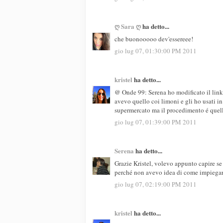
ღ Sara ღ
ha detto...
che buonooooo dev'essereee!
gio lug 07, 01:30:00 PM 2011
kristel
ha detto...
@ Onde 99: Serena ho modificato il link 
avevo quello coi limoni e gli ho usati in
supermercato ma il procedimento é quello
gio lug 07, 01:39:00 PM 2011
Serena
ha detto...
Grazie Kristel, volevo appunto capire se
perché non avevo idea di come impiegarl
gio lug 07, 02:19:00 PM 2011
kristel
ha detto...