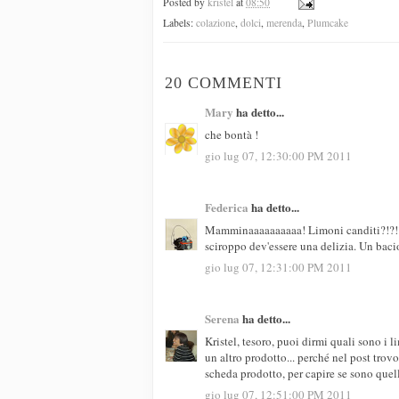
Posted by
kristel
at
08:50
Labels:
colazione
,
dolci
,
merenda
,
Plumcake
20 COMMENTI
Mary
ha detto...
che bontà !
gio lug 07, 12:30:00 PM 2011
Federica
ha detto...
Mamminaaaaaaaaaa! Limoni canditi?!?!? M
sciroppo dev'essere una delizia. Un bac
gio lug 07, 12:31:00 PM 2011
Serena
ha detto...
Kristel, tesoro, puoi dirmi quali sono i li
un altro prodotto... perché nel post trov
scheda prodotto, per capire se sono quell
gio lug 07, 12:51:00 PM 2011