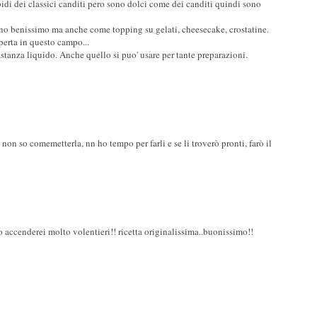
i dei classici canditi pero sono dolci come dei canditi quindi sono
no benissimo ma anche come topping su gelati, cheesecake, crostatine.
perta in questo campo...
stanza liquido. Anche quello si puo' usare per tante preparazioni.
non so comemetterla, nn ho tempo per farli e se li troverò pronti, farò il
o accenderei molto volentieri!! ricetta originalissima..buonissimo!!