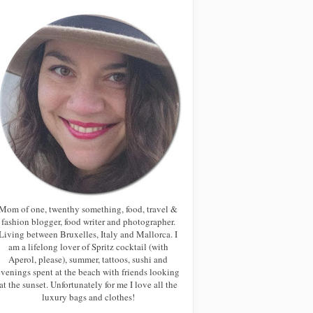
Mom of one, twenthy something, food, travel &
fashion blogger, food writer and photographer.
Living between Bruxelles, Italy and Mallorca. I
am a lifelong lover of Spritz cocktail (with
Aperol, please), summer, tattoos, sushi and
evenings spent at the beach with friends looking
at the sunset. Unfortunately for me I love all the
luxury bags and clothes!