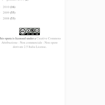
2010
(16)
►
2009
(55)
►
2008
(53)
►
his opera is licensed under a
Creative Commons
Attribuzione - Non commerciale - Non opere
derivate 2.5 Italia License
.