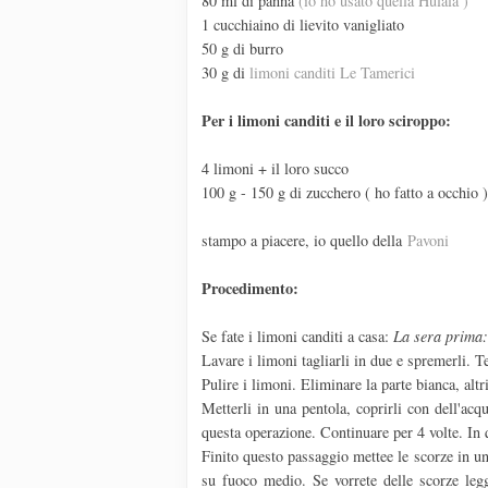
80 ml di panna
(io ho usato quella Hulàlà )
1 cucchiaino di lievito vanigliato
50 g di burro
30 g di
limoni canditi Le Tamerici
Per i limoni canditi e il loro sciroppo:
4 limoni + il loro succo
100 g - 150 g di zucchero ( ho fatto a occhio )
stampo a piacere, io quello della
Pavoni
Procedimento:
Se fate i limoni canditi a casa:
La sera prima:
Lavare i limoni tagliarli in due e spremerli. T
Pulire i limoni. Eliminare la parte bianca, alt
Metterli in una pentola, coprirli con dell'acq
questa operazione. Continuare per 4 volte. In
Finito questo passaggio mettee le scorze in un
su fuoco medio. Se vorrete delle scorze legg