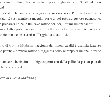
o periodo estivo, troppo caldo e poca voglia di fare. Si attende con
ze!
 di estate. Diciamo che ogni giorno é una sorpresa. Per questo motivo la
sata. E cosi mentre la maggior parte di voi prepara gustose pannacotte,
o preparata un bel plum cake soffice con degli ottimi limoni canditi.
io e l'altra parte ho usato quelli
dell'azienda Le Tamerici
. Azienda che
r ricorso a conservanti o all'aggiunta di additivi.
sito di
Cucina Moderna
, l'aggiunta dei limoni canditi é una mia idea. Se
lo perché é davvero soffice e l'aggiunta dello sciroppo al limone lo rende
i conserva benissimo in frigo coperto con della pellicola per un paio di
elati o cheesecakes.
icetta di Cucina Moderna
)