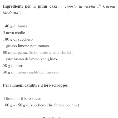
Ingredienti per il plum cake:
(
riporto la ricetta di Cucina
Moderna
)
140 g di farina
3 uova medie
180 g di zucchero
1 grosso limone non trattato
80 ml di panna
(io ho usato quella Hulàlà )
1 cucchiaino di lievito vanigliato
50 g di burro
30 g di
limoni canditi Le Tamerici
Per i limoni canditi e il loro sciroppo:
4 limoni + il loro succo
100 g - 150 g di zucchero ( ho fatto a occhio )
stampo a piacere, io quello della
Pavoni