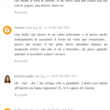
che buone le torte al limone! io ne avevo fatta una simile alla tua
con lo yogurt, una delizia. buon we
Rispondi
Serena
dom lug 10, 11:50:00 AM 2011
ciao bella! qui invece fa un caldo asfissiante e se penso anche
lontanamente di accendere il forno mi viene uno svenimento...
percio per testare il tuo plum dovro attendere almeno un
temporale estivo! ma che ci fai a bruxelles...ho perso qualche
puntata! ti ricordavo a paris! un kiss
Rispondi
fiOrdivanilla
lun lug 11, 09:57:00 PM 2011
oh - mio - dio ! mi sciolgo solo a guardarlo. I dolci così umidi
all'interno mi fanno impazzire! E c'è il sapore del limone...
Rispondi
Unknown
lun mar 06, 07:53:00 AM 2017