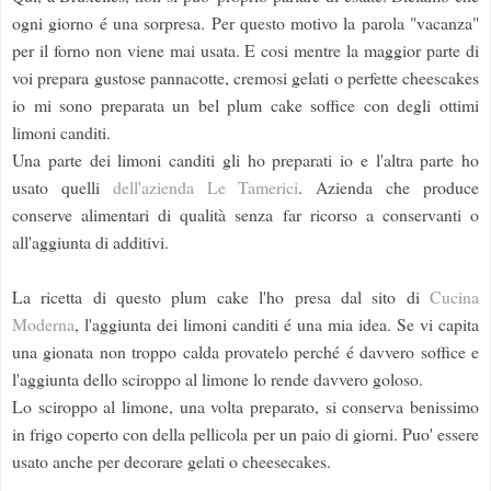
ogni giorno é una sorpresa. Per questo motivo la parola "vacanza"
per il forno non viene mai usata. E cosi mentre la maggior parte di
voi prepara gustose pannacotte, cremosi gelati o perfette cheescakes
io mi sono preparata un bel plum cake soffice con degli ottimi
limoni canditi.
Una parte dei limoni canditi gli ho preparati io e l'altra parte ho
usato quelli
dell'azienda Le Tamerici
. Azienda che produce
conserve alimentari di qualità senza far ricorso a conservanti o
all'aggiunta di additivi.
La ricetta di questo plum cake l'ho presa dal sito di
Cucina
Moderna
, l'aggiunta dei limoni canditi é una mia idea. Se vi capita
una gionata non troppo calda provatelo perché é davvero soffice e
l'aggiunta dello sciroppo al limone lo rende davvero goloso.
Lo sciroppo al limone, una volta preparato, si conserva benissimo
in frigo coperto con della pellicola per un paio di giorni. Puo' essere
usato anche per decorare gelati o cheesecakes.