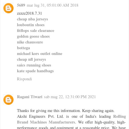
5689
mar lug 31, 05:01:00 AM 2018
zzzzz2018.7.31
cheap nba jerseys
louboutin shoes
fitflops sale clearance
golden goose shoes
nike chaussure
bottega
michael kors outlet online
cheap nfl jerseys
saics running shoes
kate spade handbags
Rispondi
Ragani Tiwari
sab mag 22, 12:31:00 PM 2021
Thanks for giving me this information. Keep sharing again.
Rolling
Akshi Engineers Pvt. Ltd. is one of India's leading
Brand Machines Manufacturers
. We offer high-quality, high-
performance goods and equipment at a reasonable price. We have