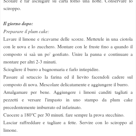
Scolare e far asciugare su carta forno una notte. Conservare lo
sciroppo.
Il giorno dopo:
Preparare il plum cake:
Lavare il limone e ricavarne delle scorze. Mettetele in una ciotola
con le uova e lo zucchero. Montare con le fruste fino a quando il
composto si saà un po' gonfiato. Unire la panna e continuare a
montare per altri 2-3 minuti.
Sciogliere il burro a bagnomaria e farlo intiepidire.
Passare al setaccio la farina ed il lievito facendoli cadere sul
composto di uova. Mescolare delicatamente e aggiungere il burro.
Amalgamare per bene. Aggiungere i limoni canditi tagliati a
pezzetti e versare l'impasto in uno stampo da plum cake
precedentemente imburrato ed infarinato.
Cuocere a 180°C per 30 minuti. fare sempre la prova stecchino.
Lasciar raffreddare e tagliare a fette. Servire con lo sciroppo al
limone.