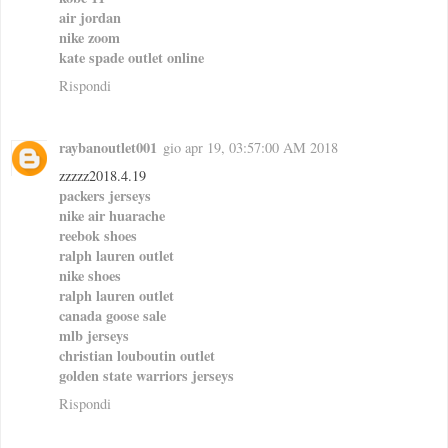
air jordan
nike zoom
kate spade outlet online
Rispondi
raybanoutlet001
gio apr 19, 03:57:00 AM 2018
zzzzz2018.4.19
packers jerseys
nike air huarache
reebok shoes
ralph lauren outlet
nike shoes
ralph lauren outlet
canada goose sale
mlb jerseys
christian louboutin outlet
golden state warriors jerseys
Rispondi