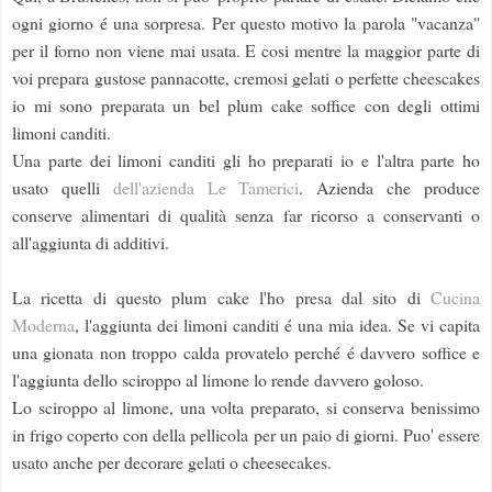
ogni giorno é una sorpresa. Per questo motivo la parola "vacanza"
per il forno non viene mai usata. E cosi mentre la maggior parte di
voi prepara gustose pannacotte, cremosi gelati o perfette cheescakes
io mi sono preparata un bel plum cake soffice con degli ottimi
limoni canditi.
Una parte dei limoni canditi gli ho preparati io e l'altra parte ho
usato quelli
dell'azienda Le Tamerici
. Azienda che produce
conserve alimentari di qualità senza far ricorso a conservanti o
all'aggiunta di additivi.
La ricetta di questo plum cake l'ho presa dal sito di
Cucina
Moderna
, l'aggiunta dei limoni canditi é una mia idea. Se vi capita
una gionata non troppo calda provatelo perché é davvero soffice e
l'aggiunta dello sciroppo al limone lo rende davvero goloso.
Lo sciroppo al limone, una volta preparato, si conserva benissimo
in frigo coperto con della pellicola per un paio di giorni. Puo' essere
usato anche per decorare gelati o cheesecakes.