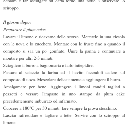
Scolare e far asciugare su carta forno una notte. Conservare lo
sciroppo.
Il giorno dopo:
Preparare il plum cake:
Lavare il limone e ricavarne delle scorze. Mettetele in una ciotola
con le uova e lo zucchero. Montare con le fruste fino a quando il
composto si saà un po' gonfiato. Unire la panna e continuare a
montare per altri 2-3 minuti.
Sciogliere il burro a bagnomaria e farlo intiepidire.
Passare al setaccio la farina ed il lievito facendoli cadere sul
composto di uova. Mescolare delicatamente e aggiungere il burro.
Amalgamare per bene. Aggiungere i limoni canditi tagliati a
pezzetti e versare l'impasto in uno stampo da plum cake
precedentemente imburrato ed infarinato.
Cuocere a 180°C per 30 minuti. fare sempre la prova stecchino.
Lasciar raffreddare e tagliare a fette. Servire con lo sciroppo al
limone.