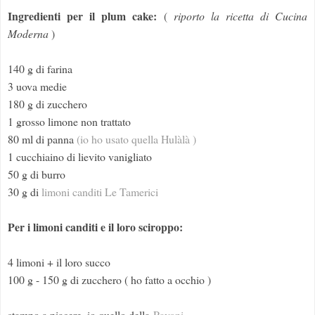
Ingredienti per il plum cake:
(
riporto la ricetta di Cucina
Moderna
)
140 g di farina
3 uova medie
180 g di zucchero
1 grosso limone non trattato
80 ml di panna
(io ho usato quella Hulàlà )
1 cucchiaino di lievito vanigliato
50 g di burro
30 g di
limoni canditi Le Tamerici
Per i limoni canditi e il loro sciroppo:
4 limoni + il loro succo
100 g - 150 g di zucchero ( ho fatto a occhio )
stampo a piacere, io quello della
Pavoni