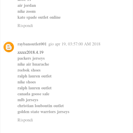
air jordan
nike zoom
kate spade outlet online
Rispondi
raybanoutlet001
gio apr 19, 03:57:00 AM 2018
zzzzz2018.4.19
packers jerseys
nike air huarache
reebok shoes
ralph lauren outlet
nike shoes
ralph lauren outlet
canada goose sale
mlb jerseys
christian louboutin outlet
golden state warriors jerseys
Rispondi