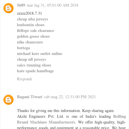
5689
mar lug 31, 05:01:00 AM 2018
zzzzz2018.7.31
cheap nba jerseys
louboutin shoes
fitflops sale clearance
golden goose shoes
nike chaussure
bottega
michael kors outlet online
cheap nfl jerseys
saics running shoes
kate spade handbags
Rispondi
Ragani Tiwari
sab mag 22, 12:31:00 PM 2021
Thanks for giving me this information. Keep sharing again.
Rolling
Akshi Engineers Pvt. Ltd. is one of India's leading
Brand Machines Manufacturers
. We offer high-quality, high-
performance goods and equipment at a reasonable price. We have