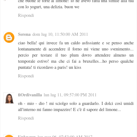
che buone le torte al limone! io ne avevo fatta una simile alla tua
con lo yogurt, una delizia. buon we
Rispondi
Serena
dom lug 10, 11:50:00 AM 2011
ciao bella! qui invece fa un caldo asfissiante e se penso anche
lontanamente di accendere il forno mi viene uno svenimento...
percio per testare il tuo plum dovro attendere almeno un
temporale estivo! ma che ci fai a bruxelles...ho perso qualche
puntata! ti ricordavo a paris! un kiss
Rispondi
fiOrdivanilla
lun lug 11, 09:57:00 PM 2011
oh - mio - dio ! mi sciolgo solo a guardarlo. I dolci così umidi
all'interno mi fanno impazzire! E c'è il sapore del limone...
Rispondi
Unknown
lun mar 06, 07:53:00 AM 2017