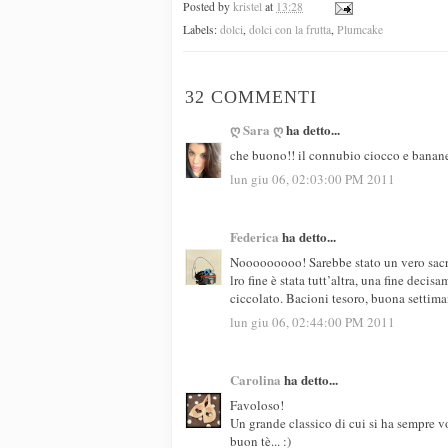
Posted by
kristel
at
13:28
Labels:
dolci
,
dolci con la frutta
,
Plumcake
32 COMMENTI
ღ Sara ღ
ha detto...
che buono!! il connubio ciocco e banane
lun giu 06, 02:03:00 PM 2011
Federica
ha detto...
Nooooooooo! Sarebbe stato un vero sacri
lro fine è stata tutt’altra, una fine dec
ciccolato. Bacioni tesoro, buona settim
lun giu 06, 02:44:00 PM 2011
Carolina
ha detto...
Favoloso!
Un grande classico di cui si ha sempre v
buon tè... :)