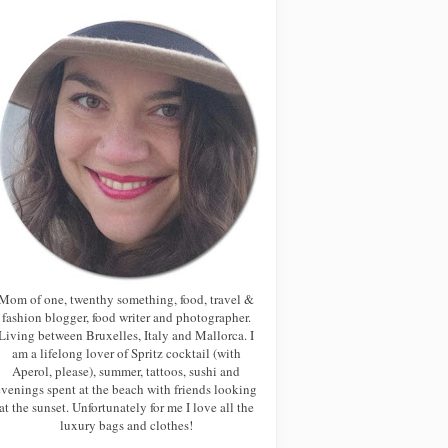
Mom of one, twenthy something, food, travel &
fashion blogger, food writer and photographer.
Living between Bruxelles, Italy and Mallorca. I
am a lifelong lover of Spritz cocktail (with
Aperol, please), summer, tattoos, sushi and
evenings spent at the beach with friends looking
at the sunset. Unfortunately for me I love all the
luxury bags and clothes!