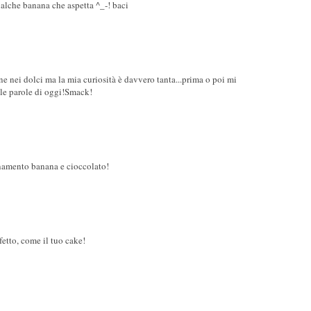
ualche banana che aspetta ^_-! baci
ne nei dolci ma la mia curiosità è davvero tanta...prima o poi mi
lle parole di oggi!Smack!
namento banana e cioccolato!
etto, come il tuo cake!