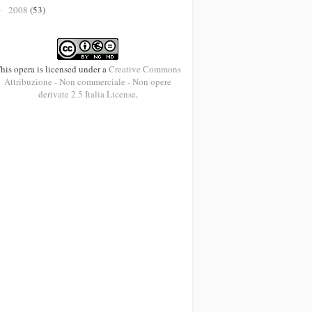
2008
(53)
►
his opera is licensed under a
Creative Commons
Attribuzione - Non commerciale - Non opere
derivate 2.5 Italia License
.