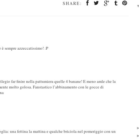
SHARE:
 è sempre azzeccatissimo! :P
legio far finire nella pattumiera quelle 4 banane! E meno amle che la
isamente molto golosa. Fanstastico l’abbinamento con le gocce di
ana
oglia: una fettina la mattina e qualche briciola nel pomeriggio con un