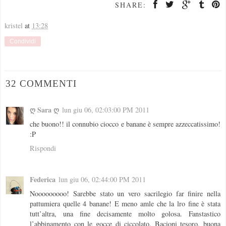
SHARE:
kristel
at
13:28
Condividi
32 COMMENTI
ღ Sara ღ
lun giu 06, 02:03:00 PM 2011
che buono!! il connubio ciocco e banane è sempre azzeccatissimo!
:P
Rispondi
Federica
lun giu 06, 02:44:00 PM 2011
Nooooooooo! Sarebbe stato un vero sacrilegio far finire nella
pattumiera quelle 4 banane! E meno amle che la lro fine è stata
tutt’altra, una fine decisamente molto golosa. Fanstastico
l’abbinamento con le gocce di ciccolato. Bacioni tesoro, buona