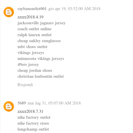
raybanoutlet001
gio apr 19, 03:52:00 AM 2018
zzzzz2018.4.19
jacksonville jaguars jersey
coach outlet online
ralph lauren outlet
cheap oakley sunglasses
mbt shoes outlet
vikings jerseys
minnesota vikings jerseys
49ers jersey
cheap jordan shoes
christian louboutin outlet
Rispondi
5689
mar lug 31, 05:07:00 AM 2018
zzzzz2018.7.31
nike factory outlet
nike factory store
longchamp outlet