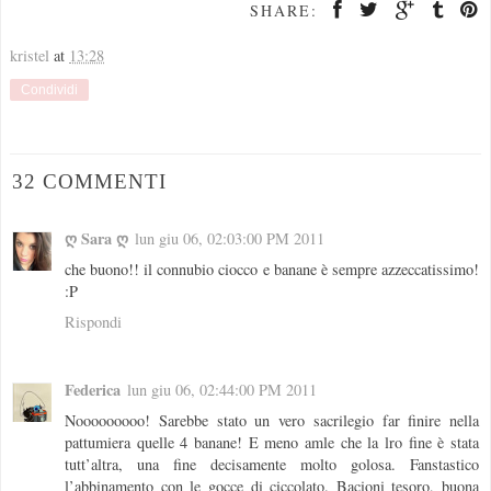
SHARE:
kristel
at
13:28
Condividi
32 COMMENTI
ღ Sara ღ
lun giu 06, 02:03:00 PM 2011
che buono!! il connubio ciocco e banane è sempre azzeccatissimo!
:P
Rispondi
Federica
lun giu 06, 02:44:00 PM 2011
Nooooooooo! Sarebbe stato un vero sacrilegio far finire nella
pattumiera quelle 4 banane! E meno amle che la lro fine è stata
tutt’altra, una fine decisamente molto golosa. Fanstastico
l’abbinamento con le gocce di ciccolato. Bacioni tesoro, buona