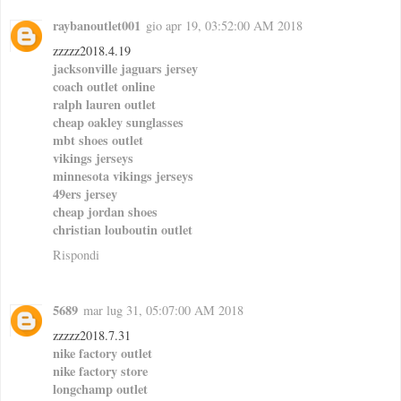
raybanoutlet001
gio apr 19, 03:52:00 AM 2018
zzzzz2018.4.19
jacksonville jaguars jersey
coach outlet online
ralph lauren outlet
cheap oakley sunglasses
mbt shoes outlet
vikings jerseys
minnesota vikings jerseys
49ers jersey
cheap jordan shoes
christian louboutin outlet
Rispondi
5689
mar lug 31, 05:07:00 AM 2018
zzzzz2018.7.31
nike factory outlet
nike factory store
longchamp outlet