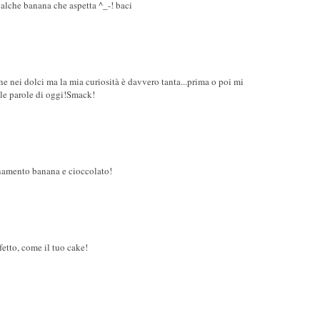
ualche banana che aspetta ^_-! baci
ne nei dolci ma la mia curiosità è davvero tanta...prima o poi mi
lle parole di oggi!Smack!
namento banana e cioccolato!
etto, come il tuo cake!