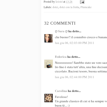
Posted by
kristel
at
13:28
Labels:
dolci
,
dolci con la frutta
,
Plumcake
32 COMMENTI
ღ Sara ღ
ha detto...
che buono!! il connubio ciocco e banane
lun giu 06, 02:03:00 PM 2011
Federica
ha detto...
Nooooooooo! Sarebbe stato un vero sacri
lro fine è stata tutt’altra, una fine dec
ciccolato. Bacioni tesoro, buona settim
lun giu 06, 02:44:00 PM 2011
Carolina
ha detto...
Favoloso!
Un grande classico di cui si ha sempre v
buon tè... :)