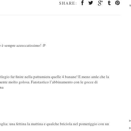
SHARE:
 è sempre azzeccatissimo! :P
legio far finire nella pattumiera quelle 4 banane! E meno amle che la
isamente molto golosa. Fanstastico l’abbinamento con le gocce di
ana
oglia: una fettina la mattina e qualche briciola nel pomeriggio con un