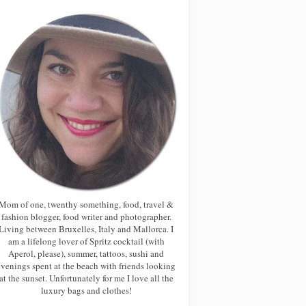
Mom of one, twenthy something, food, travel &
fashion blogger, food writer and photographer.
Living between Bruxelles, Italy and Mallorca. I
am a lifelong lover of Spritz cocktail (with
Aperol, please), summer, tattoos, sushi and
evenings spent at the beach with friends looking
at the sunset. Unfortunately for me I love all the
luxury bags and clothes!