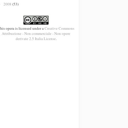
2008
(53)
►
his opera is licensed under a
Creative Commons
Attribuzione - Non commerciale - Non opere
derivate 2.5 Italia License
.