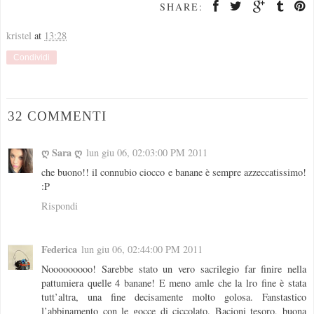
SHARE:
kristel
at
13:28
Condividi
32 COMMENTI
ღ Sara ღ
lun giu 06, 02:03:00 PM 2011
che buono!! il connubio ciocco e banane è sempre azzeccatissimo!
:P
Rispondi
Federica
lun giu 06, 02:44:00 PM 2011
Nooooooooo! Sarebbe stato un vero sacrilegio far finire nella
pattumiera quelle 4 banane! E meno amle che la lro fine è stata
tutt’altra, una fine decisamente molto golosa. Fanstastico
l’abbinamento con le gocce di ciccolato. Bacioni tesoro, buona