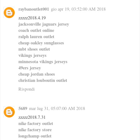
raybanoutlet001
gio apr 19, 03:52:00 AM 2018
zzzzz2018.4.19
jacksonville jaguars jersey
coach outlet online
ralph lauren outlet
cheap oakley sunglasses
mbt shoes outlet
vikings jerseys
minnesota vikings jerseys
49ers jersey
cheap jordan shoes
christian louboutin outlet
Rispondi
5689
mar lug 31, 05:07:00 AM 2018
zzzzz2018.7.31
nike factory outlet
nike factory store
longchamp outlet