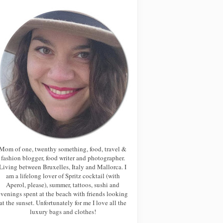
Mom of one, twenthy something, food, travel &
fashion blogger, food writer and photographer.
Living between Bruxelles, Italy and Mallorca. I
am a lifelong lover of Spritz cocktail (with
Aperol, please), summer, tattoos, sushi and
evenings spent at the beach with friends looking
at the sunset. Unfortunately for me I love all the
luxury bags and clothes!