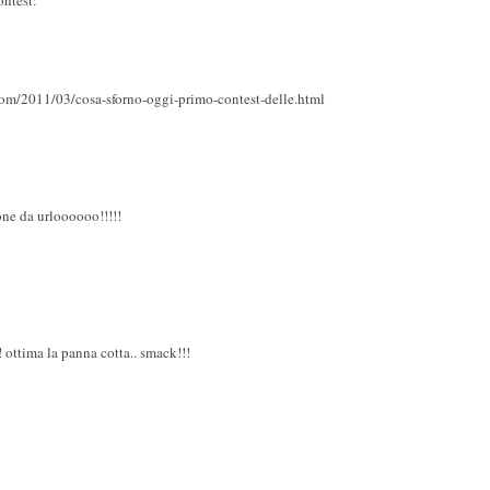
.com/2011/03/cosa-sforno-oggi-primo-contest-delle.html
one da urloooooo!!!!!
 ottima la panna cotta.. smack!!!