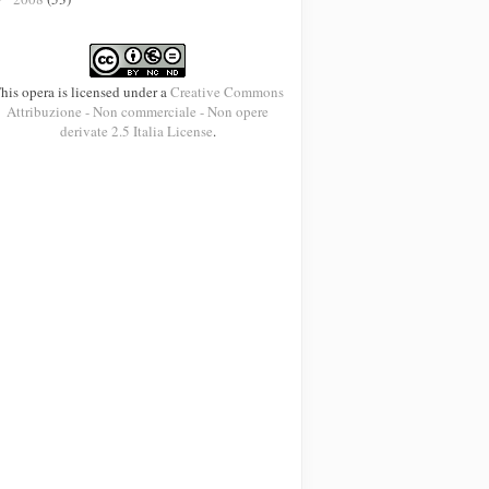
his opera is licensed under a
Creative Commons
Attribuzione - Non commerciale - Non opere
derivate 2.5 Italia License
.