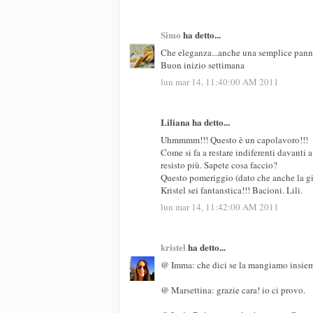
Simo
ha detto...
Che eleganza...anche una semplice panna
Buon inizio settimana
lun mar 14, 11:40:00 AM 2011
Liliana ha detto...
Uhmmmm!!! Questo è un capolavoro!!!
Come si fa a restare indiferenti davanti 
resisto più. Sapete cosa faccio?
Questo pomeriggio (dato che anche la gior
Kristel sei fantanstica!!! Bacioni. Lili.
lun mar 14, 11:42:00 AM 2011
kristel
ha detto...
@ Imma: che dici se la mangiamo insie
@ Marsettina: grazie cara! io ci provo.