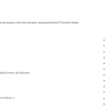
 panna cotta dice proprio mangiamiiiiiiiiii!!bacioni imma
enti tesoro, un bacione
va, brava :)