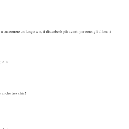
a trascorrere un lungo w-e, ti disturberò più avanti per consigli allora ;)
!! ^_^
è anche tres chic!
ontest: