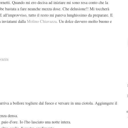
ornetti. Quando mi ero decisa ad iniziare mi sono resa conto che la
bbe bastata a fare neanche mezza dose. Che delusione!! Mi toccherà
 E all'improvviso, tutto il resto mi pareva lunghissimo da preparare. E
a inviatami dalla
Molino Chiavazza
. Un dolce davvero molto buono e
vazza
arriva a bollore togliere dal fuoco e versare in una ciotola. Aggiungere il
tenza densa.
paio d'ore. Io l'ho lasciato una notte intera.