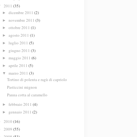
2011
(35)
▼
dicembre 2011
(2)
►
novembre 2011
(3)
►
ottobre 2011
(1)
►
agosto 2011
(1)
►
luglio 2011
(5)
►
giugno 2011
(3)
►
maggio 2011
(6)
►
aprile 2011
(5)
►
marzo 2011
(3)
▼
Tortino di polenta e ragù di capriolo
Pasticcini mignon
Panna cotta al caramello
febbraio 2011
(4)
►
gennaio 2011
(2)
►
2010
(16)
►
2009
(55)
►
2008
(53)
►