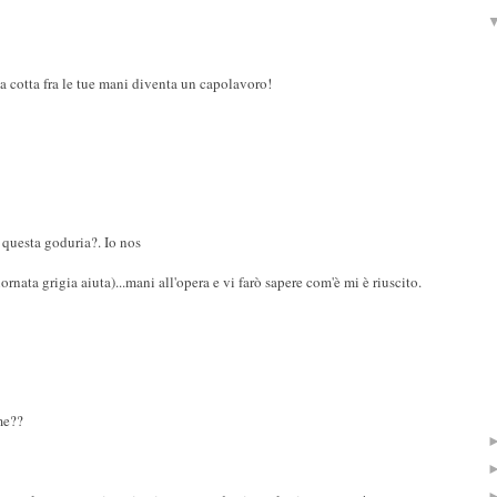
 cotta fra le tue mani diventa un capolavoro!
a questa goduria?. Io nos
nata grigia aiuta)...mani all'opera e vi farò sapere com'è mi è riuscito.
me??