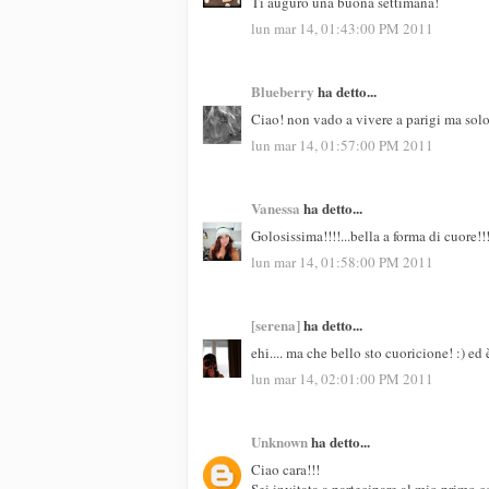
Ti auguro una buona settimana!
lun mar 14, 01:43:00 PM 2011
Blueberry
ha detto...
Ciao! non vado a vivere a parigi ma solo 
lun mar 14, 01:57:00 PM 2011
Vanessa
ha detto...
Golosissima!!!!...bella a forma di cuore!!
lun mar 14, 01:58:00 PM 2011
[serena]
ha detto...
ehi.... ma che bello sto cuoricione! :) ed 
lun mar 14, 02:01:00 PM 2011
Unknown
ha detto...
Ciao cara!!!
Sei invitata a partecipare al mio primo c