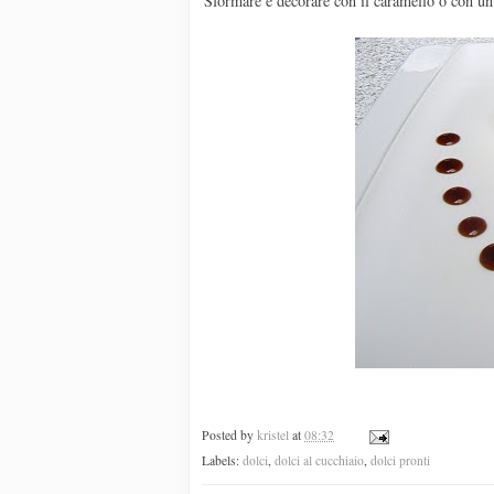
Sformare e decorare con il caramello o con un 
Posted by
kristel
at
08:32
Labels:
dolci
,
dolci al cucchiaio
,
dolci pronti