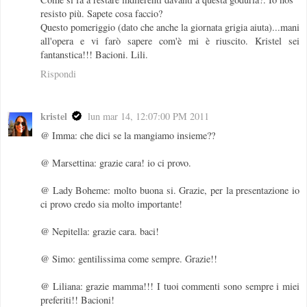
resisto più. Sapete cosa faccio?
Questo pomeriggio (dato che anche la giornata grigia aiuta)...mani
all'opera e vi farò sapere com'è mi è riuscito. Kristel sei
fantanstica!!! Bacioni. Lili.
Rispondi
kristel
lun mar 14, 12:07:00 PM 2011
@ Imma: che dici se la mangiamo insieme??
@ Marsettina: grazie cara! io ci provo.
@ Lady Boheme: molto buona si. Grazie, per la presentazione io
ci provo credo sia molto importante!
@ Nepitella: grazie cara. baci!
@ Simo: gentilissima come sempre. Grazie!!
@ Liliana: grazie mamma!!! I tuoi commenti sono sempre i miei
preferiti!! Bacioni!