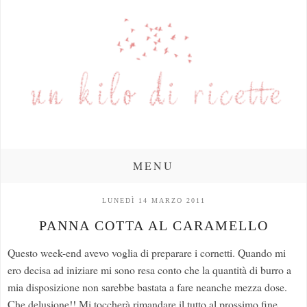
MENU
LUNEDÌ 14 MARZO 2011
PANNA COTTA AL CARAMELLO
Questo week-end avevo voglia di preparare i cornetti. Quando mi
ero decisa ad iniziare mi sono resa conto che la quantità di burro a
mia disposizione non sarebbe bastata a fare neanche mezza dose.
Che delusione!! Mi toccherà rimandare il tutto al prossimo fine