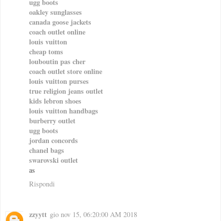
ugg boots
oakley sunglasses
canada goose jackets
coach outlet online
louis vuitton
cheap toms
louboutin pas cher
coach outlet store online
louis vuitton purses
true religion jeans outlet
kids lebron shoes
louis vuitton handbags
burberry outlet
ugg boots
jordan concords
chanel bags
swarovski outlet
as
Rispondi
zzyytt
gio nov 15, 06:20:00 AM 2018