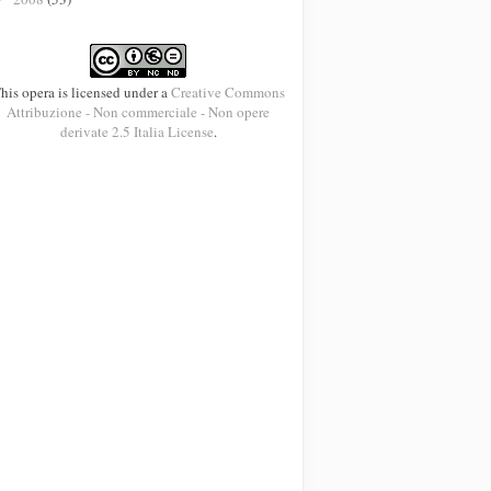
his opera is licensed under a
Creative Commons
Attribuzione - Non commerciale - Non opere
derivate 2.5 Italia License
.