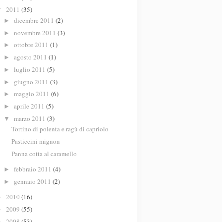
2011
(35)
▼
dicembre 2011
(2)
►
novembre 2011
(3)
►
ottobre 2011
(1)
►
agosto 2011
(1)
►
luglio 2011
(5)
►
giugno 2011
(3)
►
maggio 2011
(6)
►
aprile 2011
(5)
►
marzo 2011
(3)
▼
Tortino di polenta e ragù di capriolo
Pasticcini mignon
Panna cotta al caramello
febbraio 2011
(4)
►
gennaio 2011
(2)
►
2010
(16)
►
2009
(55)
►
2008
(53)
►