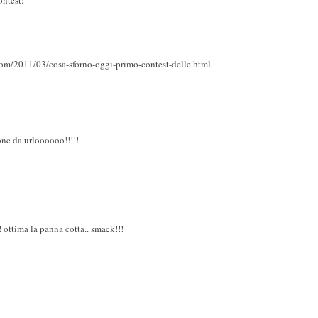
.com/2011/03/cosa-sforno-oggi-primo-contest-delle.html
one da urloooooo!!!!!
 ottima la panna cotta.. smack!!!