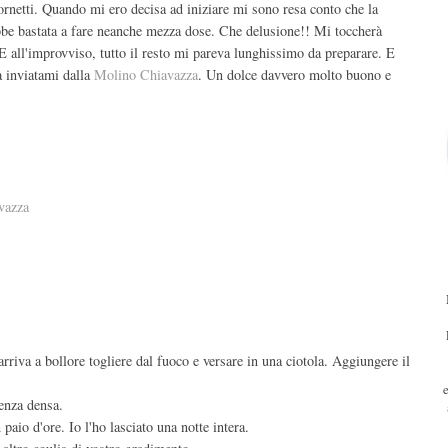
ornetti. Quando mi ero decisa ad iniziare mi sono resa conto che la
bbe bastata a fare neanche mezza dose. Che delusione!! Mi toccherà
 E all'improvviso, tutto il resto mi pareva lunghissimo da preparare. E
a inviatami dalla
Molino Chiavazza
. Un dolce davvero molto buono e
vazza
arriva a bollore togliere dal fuoco e versare in una ciotola. Aggiungere il
tenza densa.
paio d'ore. Io l'ho lasciato una notte intera.