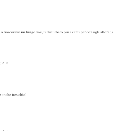
a trascorrere un lungo w-e, ti disturberò più avanti per consigli allora ;)
!! ^_^
è anche tres chic!
ontest: