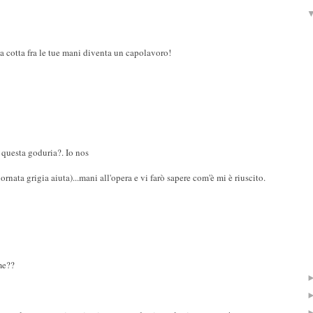
 cotta fra le tue mani diventa un capolavoro!
a questa goduria?. Io nos
nata grigia aiuta)...mani all'opera e vi farò sapere com'è mi è riuscito.
me??