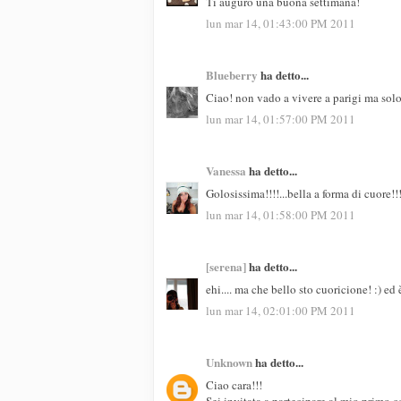
Ti auguro una buona settimana!
lun mar 14, 01:43:00 PM 2011
Blueberry
ha detto...
Ciao! non vado a vivere a parigi ma solo 
lun mar 14, 01:57:00 PM 2011
Vanessa
ha detto...
Golosissima!!!!...bella a forma di cuore!!
lun mar 14, 01:58:00 PM 2011
[serena]
ha detto...
ehi.... ma che bello sto cuoricione! :) ed 
lun mar 14, 02:01:00 PM 2011
Unknown
ha detto...
Ciao cara!!!
Sei invitata a partecipare al mio primo c