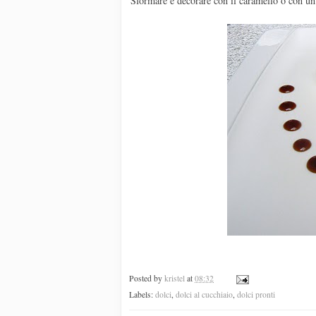
Sformare e decorare con il caramello o con un 
Posted by
kristel
at
08:32
Labels:
dolci
,
dolci al cucchiaio
,
dolci pronti