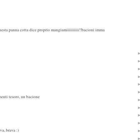
 panna cotta dice proprio mangiamiiiiiiiiii!!bacioni imma
enti tesoro, un bacione
va, brava :)