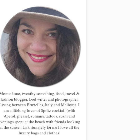
Mom of one, twenthy something, food, travel &
fashion blogger, food writer and photographer.
Living between Bruxelles, Italy and Mallorca. I
am a lifelong lover of Spritz cocktail (with
Aperol, please), summer, tattoos, sushi and
evenings spent at the beach with friends looking
at the sunset. Unfortunately for me I love all the
luxury bags and clothes!