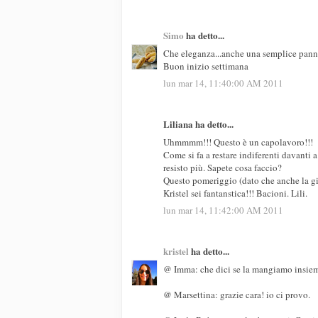
Simo
ha detto...
Che eleganza...anche una semplice panna
Buon inizio settimana
lun mar 14, 11:40:00 AM 2011
Liliana ha detto...
Uhmmmm!!! Questo è un capolavoro!!!
Come si fa a restare indiferenti davanti 
resisto più. Sapete cosa faccio?
Questo pomeriggio (dato che anche la gior
Kristel sei fantanstica!!! Bacioni. Lili.
lun mar 14, 11:42:00 AM 2011
kristel
ha detto...
@ Imma: che dici se la mangiamo insie
@ Marsettina: grazie cara! io ci provo.