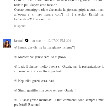
resisto più. Sapete cosa faccio?
Questo pomeriggio (dato che anche la giornata grigia aiuta)...mani
all'opera e vi farò sapere com'è mi è riuscito. Kristel sei
fantanstica!!! Bacioni. Lili.
Rispondi
kristel
lun mar 14, 12:07:00 PM 2011
@ Imma: che dici se la mangiamo insieme??
@ Marsettina: grazie cara! io ci provo.
@ Lady Boheme: molto buona si. Grazie, per la presentazione io
ci provo credo sia molto importante!
@ Nepitella: grazie cara. baci!
@ Simo: gentilissima come sempre. Grazie!!
@ Liliana: grazie mamma!!! I tuoi commenti sono sempre i miei
preferiti!! Bacioni!