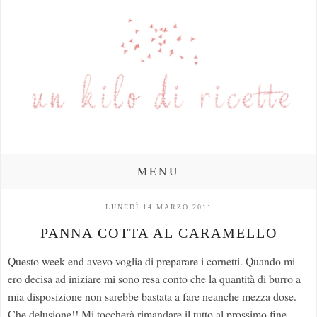
MENU
LUNEDÌ 14 MARZO 2011
PANNA COTTA AL CARAMELLO
Questo week-end avevo voglia di preparare i cornetti. Quando mi
ero decisa ad iniziare mi sono resa conto che la quantità di burro a
mia disposizione non sarebbe bastata a fare neanche mezza dose.
Che delusione!! Mi toccherà rimandare il tutto al prossimo fine