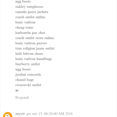
ugg boots
oakley sunglasses
canada goose jackets
coach outlet online
louis vuitton
cheap toms
louboutin pas cher
coach outlet store online
louis vuitton purses
true religion jeans outlet
kids lebron shoes
louis vuitton handbags
burberry outlet
ugg boots
jordan concords
chanel bags
swarovski outlet
as
Rispondi
zzyytt
gio nov 15, 06:20:00 AM 2018