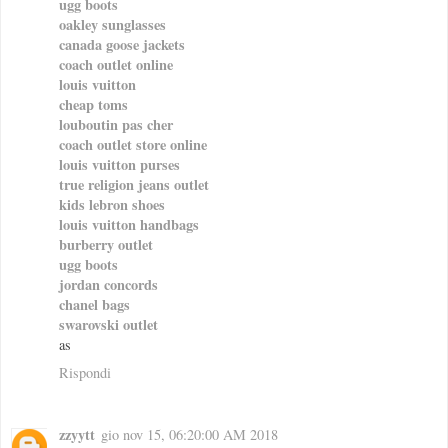
ugg boots
oakley sunglasses
canada goose jackets
coach outlet online
louis vuitton
cheap toms
louboutin pas cher
coach outlet store online
louis vuitton purses
true religion jeans outlet
kids lebron shoes
louis vuitton handbags
burberry outlet
ugg boots
jordan concords
chanel bags
swarovski outlet
as
Rispondi
zzyytt
gio nov 15, 06:20:00 AM 2018