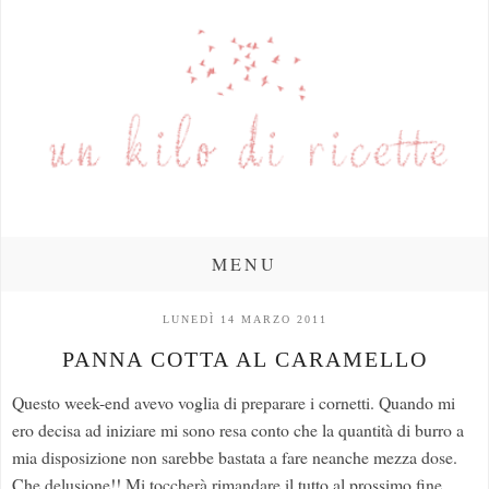
MENU
LUNEDÌ 14 MARZO 2011
PANNA COTTA AL CARAMELLO
Questo week-end avevo voglia di preparare i cornetti. Quando mi
ero decisa ad iniziare mi sono resa conto che la quantità di burro a
mia disposizione non sarebbe bastata a fare neanche mezza dose.
Che delusione!! Mi toccherà rimandare il tutto al prossimo fine