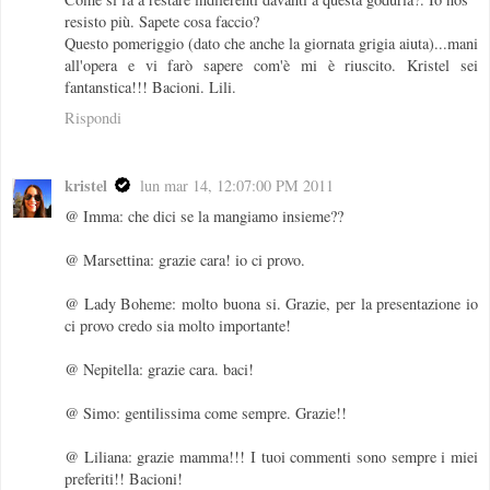
resisto più. Sapete cosa faccio?
Questo pomeriggio (dato che anche la giornata grigia aiuta)...mani
all'opera e vi farò sapere com'è mi è riuscito. Kristel sei
fantanstica!!! Bacioni. Lili.
Rispondi
kristel
lun mar 14, 12:07:00 PM 2011
@ Imma: che dici se la mangiamo insieme??
@ Marsettina: grazie cara! io ci provo.
@ Lady Boheme: molto buona si. Grazie, per la presentazione io
ci provo credo sia molto importante!
@ Nepitella: grazie cara. baci!
@ Simo: gentilissima come sempre. Grazie!!
@ Liliana: grazie mamma!!! I tuoi commenti sono sempre i miei
preferiti!! Bacioni!