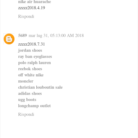
nike air huarache
zzzzz2018.4.19
Rispondi
5689
mar lug 31, 05:13:00 AM 2018
zzzzz2018.7.31
jordan shoes
ray ban eyeglasses
polo ralph lauren
reebok shoes
off white nike
moncler
christian louboutin sale
adidas shoes
ugg boots
longchamp outlet
Rispondi