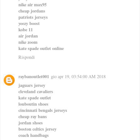
nike air max95
cheap jordans
patriots jerseys
yeezy boost
kobe 11
air jordan
nike zoom
kate spade outlet online
Rispondi
raybanoutlet001
gio apr 19, 03:54:00 AM 2018
jaguars jersey
cleveland cavaliers
kate spade outlet
louboutin shoes
cincinnati bengals jerseys
cheap ray bans
jordan shoes
boston celtics jersey
coach handbags