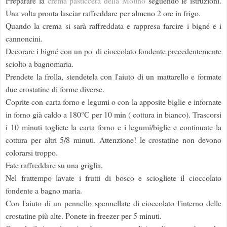
Preparare la
crema pasticcera della Molino
seguendo le istruzioni.
Una volta pronta lasciar raffreddare per almeno 2 ore in frigo.
Quando la crema si sarà raffreddata e rappresa farcire i bigné e i
cannoncini.
Decorare i bigné con un po' di cioccolato fondente precedentemente
sciolto a bagnomaria.
Prendete la frolla, stendetela con l'aiuto di un mattarello e formate
due crostatine di forme diverse.
Coprite con carta forno e legumi o con la apposite biglie e infornate
in forno già caldo a 180°C per 10 min ( cottura in bianco). Trascorsi
i 10 minuti togliete la carta forno e i legumi/biglie e continuate la
cottura per altri 5/8 minuti. Attenzione! le crostatine non devono
colorarsi troppo.
Fate raffreddare su una griglia.
Nel frattempo lavate i frutti di bosco e sciogliete il cioccolato
fondente a bagno maria.
Con l'aiuto di un pennello spennellate di cioccolato l'interno delle
crostatine più alte. Ponete in freezer per 5 minuti.