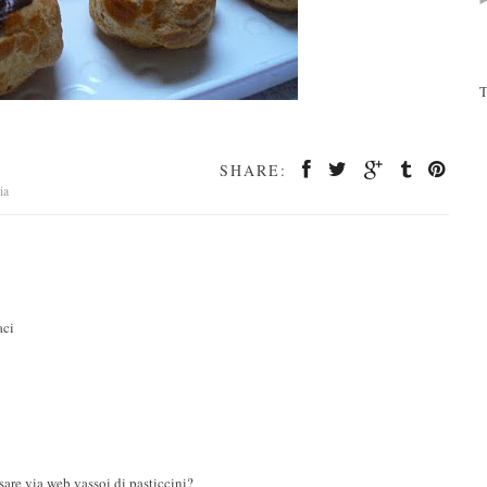
T
SHARE:
ia
aci
are via web vassoi di pasticcini?