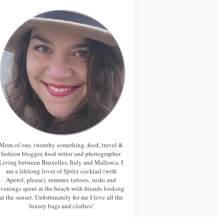
Mom of one, twenthy something, food, travel &
fashion blogger, food writer and photographer.
Living between Bruxelles, Italy and Mallorca. I
am a lifelong lover of Spritz cocktail (with
Aperol, please), summer, tattoos, sushi and
evenings spent at the beach with friends looking
at the sunset. Unfortunately for me I love all the
luxury bags and clothes!