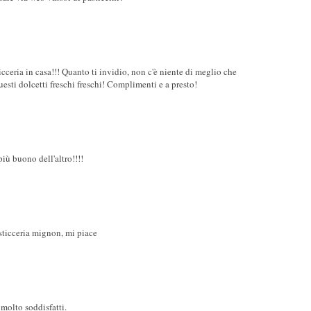
eria in casa!!! Quanto ti invidio, non c'è niente di meglio che
uesti dolcetti freschi freschi! Complimenti e a presto!
iù buono dell'altro!!!!
asticceria mignon, mi piace
 molto soddisfatti.