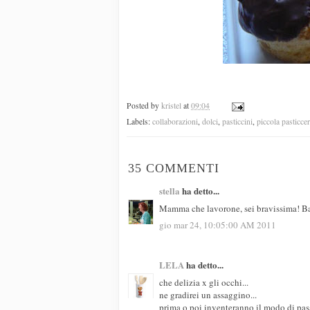
Posted by
kristel
at
09:04
Labels:
collaborazioni
,
dolci
,
pasticcini
,
piccola pasticcer
35 COMMENTI
stella
ha detto...
Mamma che lavorone, sei bravissima! B
gio mar 24, 10:05:00 AM 2011
LELA
ha detto...
che delizia x gli occhi...
ne gradirei un assaggino...
prima o poi inventeranno il modo di pass