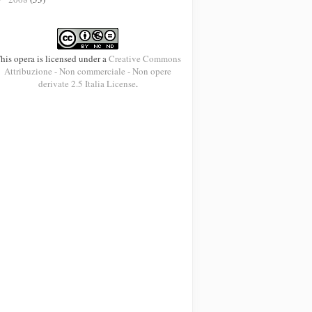
his opera is licensed under a
Creative Commons
Attribuzione - Non commerciale - Non opere
derivate 2.5 Italia License
.