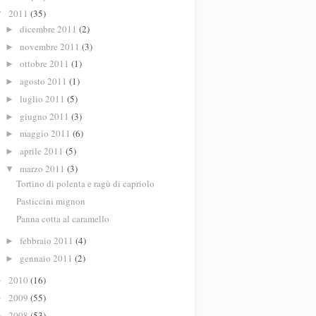
2011
(35)
▼
dicembre 2011
(2)
►
novembre 2011
(3)
►
ottobre 2011
(1)
►
agosto 2011
(1)
►
luglio 2011
(5)
►
giugno 2011
(3)
►
maggio 2011
(6)
►
aprile 2011
(5)
►
marzo 2011
(3)
▼
Tortino di polenta e ragù di capriolo
Pasticcini mignon
Panna cotta al caramello
febbraio 2011
(4)
►
gennaio 2011
(2)
►
2010
(16)
►
2009
(55)
►
2008
(53)
►