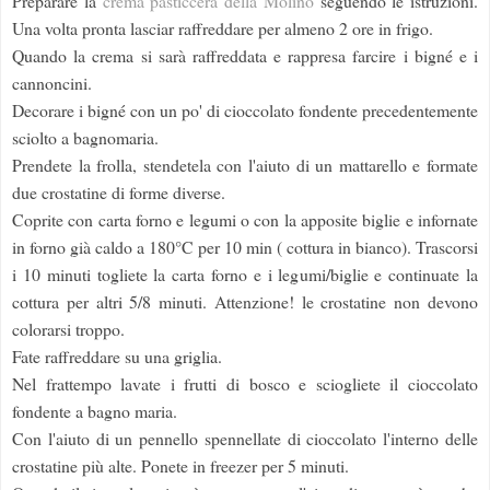
Preparare la
crema pasticcera della Molino
seguendo le istruzioni.
Una volta pronta lasciar raffreddare per almeno 2 ore in frigo.
Quando la crema si sarà raffreddata e rappresa farcire i bigné e i
cannoncini.
Decorare i bigné con un po' di cioccolato fondente precedentemente
sciolto a bagnomaria.
Prendete la frolla, stendetela con l'aiuto di un mattarello e formate
due crostatine di forme diverse.
Coprite con carta forno e legumi o con la apposite biglie e infornate
in forno già caldo a 180°C per 10 min ( cottura in bianco). Trascorsi
i 10 minuti togliete la carta forno e i legumi/biglie e continuate la
cottura per altri 5/8 minuti. Attenzione! le crostatine non devono
colorarsi troppo.
Fate raffreddare su una griglia.
Nel frattempo lavate i frutti di bosco e sciogliete il cioccolato
fondente a bagno maria.
Con l'aiuto di un pennello spennellate di cioccolato l'interno delle
crostatine più alte. Ponete in freezer per 5 minuti.