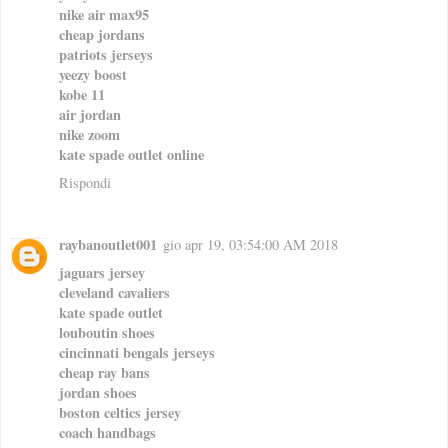
nike air max95
cheap jordans
patriots jerseys
yeezy boost
kobe 11
air jordan
nike zoom
kate spade outlet online
Rispondi
raybanoutlet001
gio apr 19, 03:54:00 AM 2018
jaguars jersey
cleveland cavaliers
kate spade outlet
louboutin shoes
cincinnati bengals jerseys
cheap ray bans
jordan shoes
boston celtics jersey
coach handbags