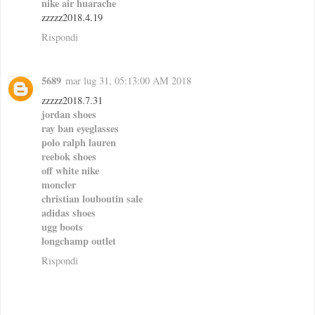
nike air huarache
zzzzz2018.4.19
Rispondi
5689
mar lug 31, 05:13:00 AM 2018
zzzzz2018.7.31
jordan shoes
ray ban eyeglasses
polo ralph lauren
reebok shoes
off white nike
moncler
christian louboutin sale
adidas shoes
ugg boots
longchamp outlet
Rispondi