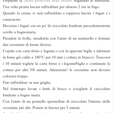
Preparare la
crema pasticcera della Molino
seguendo le istruzioni.
Una volta pronta lasciar raffreddare per almeno 2 ore in frigo.
Quando la crema si sarà raffreddata e rappresa farcire i bigné e i
cannoncini.
Decorare i bigné con un po' di cioccolato fondente precedentemente
sciolto a bagnomaria.
Prendete la frolla, stendetela con l'aiuto di un mattarello e formate
due crostatine di forme diverse.
Coprite con carta forno e legumi o con la apposite biglie e infornate
in forno già caldo a 180°C per 10 min ( cottura in bianco). Trascorsi
i 10 minuti togliete la carta forno e i legumi/biglie e continuate la
cottura per altri 5/8 minuti. Attenzione! le crostatine non devono
colorarsi troppo.
Fate raffreddare su una griglia.
Nel frattempo lavate i frutti di bosco e sciogliete il cioccolato
fondente a bagno maria.
Con l'aiuto di un pennello spennellate di cioccolato l'interno delle
crostatine più alte. Ponete in freezer per 5 minuti.