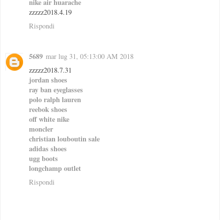
nike air huarache
zzzzz2018.4.19
Rispondi
5689
mar lug 31, 05:13:00 AM 2018
zzzzz2018.7.31
jordan shoes
ray ban eyeglasses
polo ralph lauren
reebok shoes
off white nike
moncler
christian louboutin sale
adidas shoes
ugg boots
longchamp outlet
Rispondi