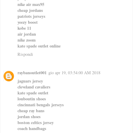
nike air max95
cheap jordans
patriots jerseys
yeezy boost
kobe 11
air jordan
nike zoom
kate spade outlet online
Rispondi
raybanoutlet001
gio apr 19, 03:54:00 AM 2018
jaguars jersey
cleveland cavaliers
kate spade outlet
louboutin shoes
cincinnati bengals jerseys
cheap ray bans
jordan shoes
boston celtics jersey
coach handbags