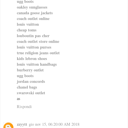
ugg boots
oakley sunglasses
canada goose jackets
coach outlet online
louis vuitton
cheap toms
louboutin pas cher
coach outlet store online
louis vuitton purses
true religion jeans outlet
kids lebron shoes
louis vuitton handbags
burberry outlet
ugg boots
jordan concords
chanel bags
swarovski outlet
as
Rispondi
zzyytt
gio nov 15, 06:20:00 AM 2018