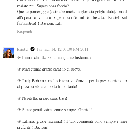
resisto più. Sapete cosa faccio?
Questo pomeriggio (dato che anche la giornata grigia aiuta)...mani
all'opera e vi farò sapere com'è mi è riuscito. Kristel sei
fantanstica!!! Bacioni. Lili.
Rispondi
kristel
lun mar 14, 12:07:00 PM 2011
@ Imma: che dici se la mangiamo insieme??
@ Marsettina: grazie cara! io ci provo.
@ Lady Boheme: molto buona si. Grazie, per la presentazione io
ci provo credo sia molto importante!
@ Nepitella: grazie cara. baci!
@ Simo: gentilissima come sempre. Grazie!!
@ Liliana: grazie mamma!!! I tuoi commenti sono sempre i miei
preferiti!! Bacioni!