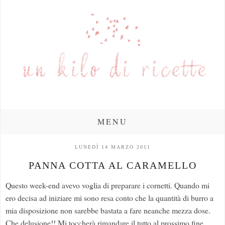
MENU
LUNEDÌ 14 MARZO 2011
PANNA COTTA AL CARAMELLO
Questo week-end avevo voglia di preparare i cornetti. Quando mi
ero decisa ad iniziare mi sono resa conto che la quantità di burro a
mia disposizione non sarebbe bastata a fare neanche mezza dose.
Che delusione!! Mi toccherà rimandare il tutto al prossimo fine