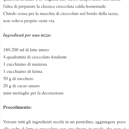
l'idea di preparare la classica cioccolata calda homemade.
Chiedo scusa per la macchia di cioccolato nel bordo della tazza,
non voleva proprio venir via.
Ingredienti per una tazza:
180-200 ml di latte intero
4 quadrattini di cioccolato fondente
1 cucchiaino di maizena
1 cucchiaino di farina
50 g di zucchero
20 g di cacao amaro
mini meringhe per la decorazione
Procedimento:
Versare tutti gli ingredienti secchi in un pentolino, aggiungere poco
alla volta il latte e mescolare con una frusta in modo che non si