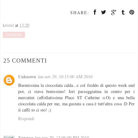
SHARE:
kristel
at
13:20
Condividi
25 COMMENTI
Unknown
lun nov 29, 10:15:00 AM 2010
Buonissima la cioccolata calda...e col freddo di questo week end
poi, ci stava benissimo! Ieri passeggiatina in centro per i
mercatini (affollatissima Place ST Cathrine o.O) e una bella
cioccolata calda per me, ma gustata a casa è tutt'altra cosa :D Per
il caffè io ci sto! ;)
Rispondi
Vanessa
lun nov 29, 12:06:00 PM 2010